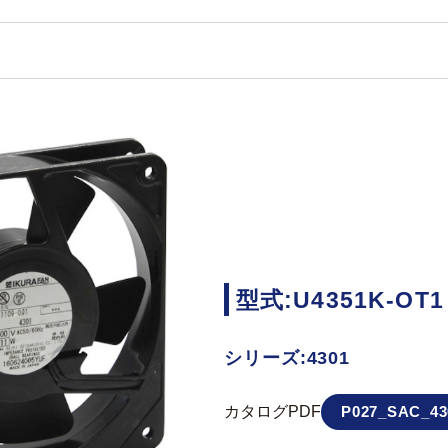
型式:U4351K-OT1
シリーズ:4301
カタログPDF
P027_SAC_43