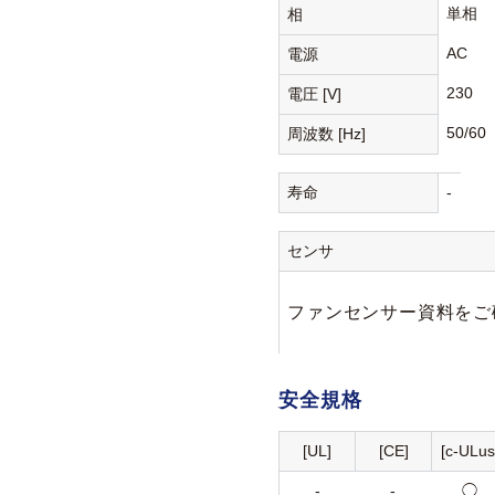
単相
相
AC
電源
230
電圧 [V]
50/60
周波数 [Hz]
寿命
-
センサ
ファンセンサー資料をご
安全規格
[UL]
[CE]
[c-ULus
-
-
◯