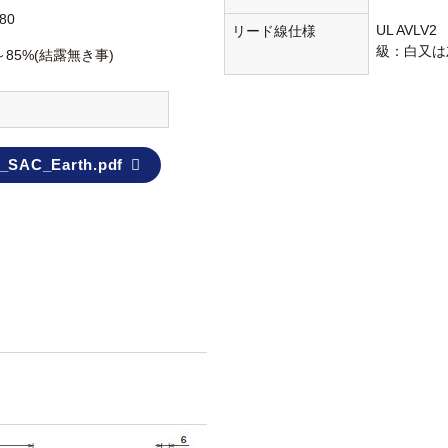
80
UL AVLV
リード線仕様
級：白又は
～85%(結露無き事)
_SAC_Earth.pdf