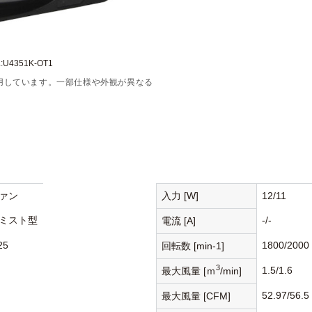
U4351K-OT1
用しています。一部仕様や外観が異なる
ァン
入力 [W]
12/11
ミスト型
-/-
電流 [A]
25
1800/2000
回転数 [min-1]
3
1.5/1.6
最大風量 [ｍ
/min]
52.97/56.5
最大風量 [CFM]