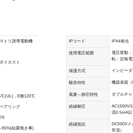
マトリ誘導電動機
IPコード
IPX4相当
電圧変動：
使用電圧範囲
転：定格電
ダイカスト
インピーダ
保護方式
機器表面（
騒音特性
ダブルチャ
風量～静圧特性
5℃(UL)，E種120℃
AC1500V
絶縁耐圧
ベアリング
流0.5mA
70
DC500V
絶縁抵抗
～85%(結露無き事)
常湿）