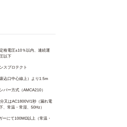
定格電圧±10％以内、連続運
圧以下
ンスプロテクト
吸込口中心線上）より1.5m
ンバー方式（AMCA210）
/1分又はAC1800V/1秒（漏れ電
以下、常温・常湿、50Hz）
メガーにて100MΩ以上（常温・