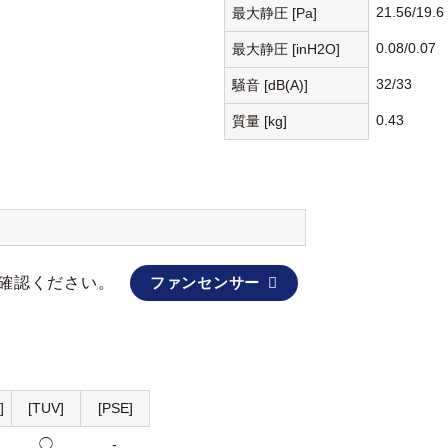
21.56/19.6
最大静圧 [Pa]
0.08/0.07
最大静圧 [inH2O]
32/33
騒音 [dB(A)]
0.43
質量 [kg]
確認ください。
ファンセンサー
]
[TUV]
[PSE]
◯
-