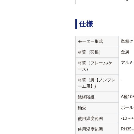
仕様
モーター形式
単相ク
金属
材質（羽根）
アルミ
材質（フレーム/ケ
ース）
-
材質（脚【ノンフレ
ーム用】)
A種10
絶縁階級
ボール
軸受
-10～+
使用温度範囲
RH35
使用湿度範囲