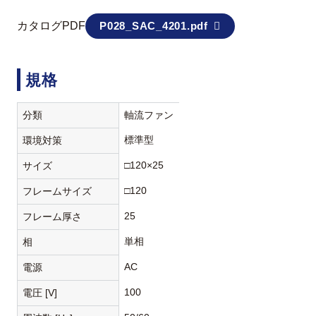
カタログPDF
P028_SAC_4201.pdf
規格
分類
軸流ファン
標準型
環境対策
□120×25
サイズ
□120
フレームサイズ
25
フレーム厚さ
単相
相
AC
電源
100
電圧 [V]