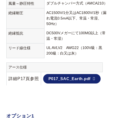
ダブルチャンバー方式（AMCA210）
風量～静圧特性
AC1500V/1分又はAC1800V/1秒（漏
絶縁耐圧
れ電流0.5mA以下、常温・常湿、
50Hz）
DC500Vメガーにて100MΩ以上（常
絶縁抵抗
温・常湿）
UL AVLV2 AWG22（100V級：黒
リード線仕様
200級：白又は灰）
アース仕様
詳細P17頁参照
P017_SAC_Earth.pdf
オプション1