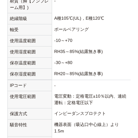
-
材質（脚【ノンフレ
ーム用】)
A種105℃(UL)，E種120℃
絶縁階級
ボールベアリング
軸受
-10～+70
使用温度範囲
RH35～85%(結露無き事)
使用湿度範囲
-30～+80
保存温度範囲
RH20～85%(結露無き事)
保存湿度範囲
IPコード
-
電圧変動：定格電圧±10％以内、連続
使用電圧範囲
運転：定格電圧以下
インピーダンスプロテクト
保護方式
機器表面（吸込口中心線上）より
騒音特性
1.5m