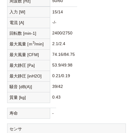
50/60
周波数 [Hz]
入力 [W]
15/14
-/-
電流 [A]
2400/2750
回転数 [min-1]
3
2.1/2.4
最大風量 [ｍ
/min]
74.16/84.75
最大風量 [CFM]
53.9/49.98
最大静圧 [Pa]
0.21/0.19
最大静圧 [inH2O]
39/42
騒音 [dB(A)]
0.43
質量 [kg]
寿命
-
センサ