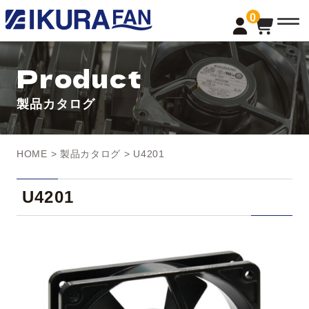
t
0
o
g
g
l
Product
e
n
a
製品カタログ
v
i
g
a
t
HOME
>
製品カタログ
> U4201
i
o
n
U4201