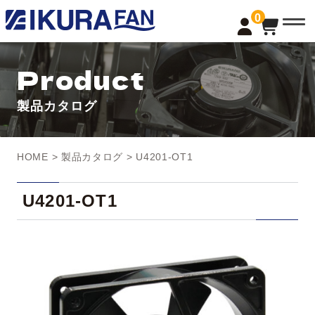
t
0
o
g
g
l
Product
e
n
a
製品カタログ
v
i
g
a
t
HOME
>
製品カタログ
> U4201-OT1
i
o
n
U4201-OT1