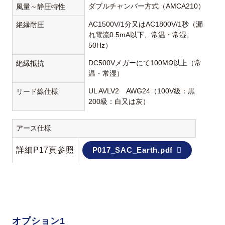
ダブルチャンバー方式（AMCA210）
風量～静圧特性
AC1500V/1分又はAC1800V/1秒（漏
絶縁耐圧
れ電流0.5mA以下、常温・常湿、
50Hz）
DC500Vメガーにて100MΩ以上（常
絶縁抵抗
温・常湿）
UL AVLV2 AWG24（100V級：黒
リード線仕様
200級：白又は灰）
アース仕様
詳細P17頁参照
P017_SAC_Earth.pdf
オプション1