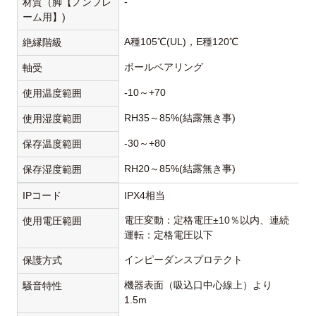
-
材質（脚【ノンフレ
ーム用】)
A種105℃(UL)，E種120℃
絶縁階級
ボールベアリング
軸受
-10～+70
使用温度範囲
RH35～85%(結露無き事)
使用湿度範囲
-30～+80
保存温度範囲
RH20～85%(結露無き事)
保存湿度範囲
IPコード
IPX4相当
電圧変動：定格電圧±10％以内、連続
使用電圧範囲
運転：定格電圧以下
インピーダンスプロテクト
保護方式
機器表面（吸込口中心線上）より
騒音特性
1.5m