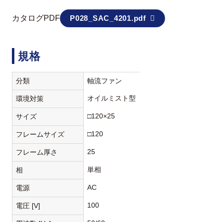
カタログPDF
P028_SAC_4201.pdf
規格
分類
軸流ファン
オイルミスト型
環境対策
□120×25
サイズ
□120
フレームサイズ
25
フレーム厚さ
単相
相
AC
電源
100
電圧 [V]