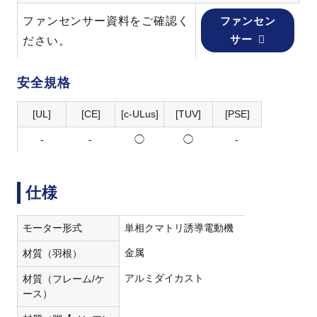
ファンセンサー資料をご確認く
ファンセン
サー
ださい。
安全規格
[UL]
[CE]
[c-ULus]
[TUV]
[PSE]
-
-
◯
◯
-
仕様
モーター形式
単相クマトリ誘導電動機
金属
材質（羽根）
アルミダイカスト
材質（フレーム/ケ
ース）