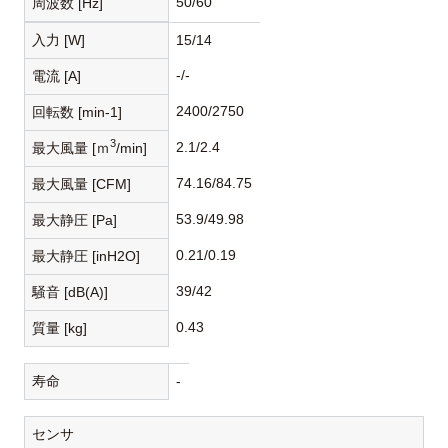
50/60
周波数 [Hz]
入力 [W]
15/14
-/-
電流 [A]
2400/2750
回転数 [min-1]
3
2.1/2.4
最大風量 [ｍ
/min]
74.16/84.75
最大風量 [CFM]
53.9/49.98
最大静圧 [Pa]
0.21/0.19
最大静圧 [inH2O]
39/42
騒音 [dB(A)]
0.43
質量 [kg]
寿命
-
センサ