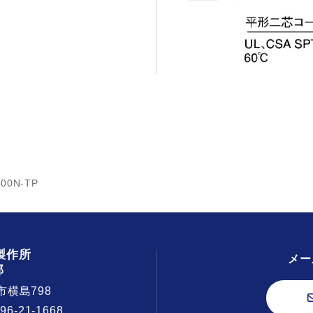
400N-TP
製作所
メー
部
市横島798
296-21-1668