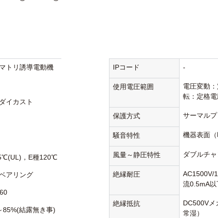
マトリ誘導電動機
IPコード
-
電圧変動：
使用電圧範囲
転：定格電
ダイカスト
サーマルプ
保護方式
機器表面（
騒音特性
ダブルチャ
風量～静圧特性
5℃(UL)，E種120℃
AC1500V
絶縁耐圧
ベアリング
流0.5mA
60
DC500V
絶縁抵抗
～85%(結露無き事)
常湿）