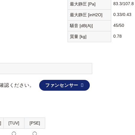
83.3/107.8
最大静圧 [Pa]
0.33/0.43
最大静圧 [inH2O]
45/50
騒音 [dB(A)]
0.78
質量 [kg]
確認ください。
ファンセンサー
]
[TUV]
[PSE]
◯
◯