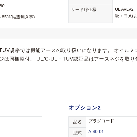
80
UL AVLV
リード線仕様
級：白又は
～85%(結露無き事)
TUV規格では機能アースの取り扱いになります。 オイルミス
は同梱添付、 UL/C-UL・TUV認証品はアースネジを取
オプション2
プラグコード
品名
A-40-01
型式