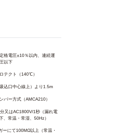
定格電圧±10％以内、連続運
圧以下
ロテクト（140℃）
吸込口中心線上）より1.5m
ンバー方式（AMCA210）
/1分又はAC1800V/1秒（漏れ電
以下、常温・常湿、50Hz）
メガーにて100MΩ以上（常温・