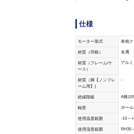
仕様
モーター形式
単相ク
金属
材質（羽根）
アルミ
材質（フレーム/ケ
ース）
-
材質（脚【ノンフレ
ーム用】)
A種10
絶縁階級
ボール
軸受
-10～+
使用温度範囲
RH35
使用湿度範囲