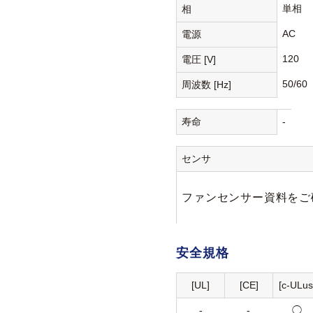
単相
相
AC
電源
120
電圧 [V]
50/60
周波数 [Hz]
寿命
-
センサ
ファンセンサー資料をご
安全規格
[UL]
[CE]
[c-ULus
-
-
◯