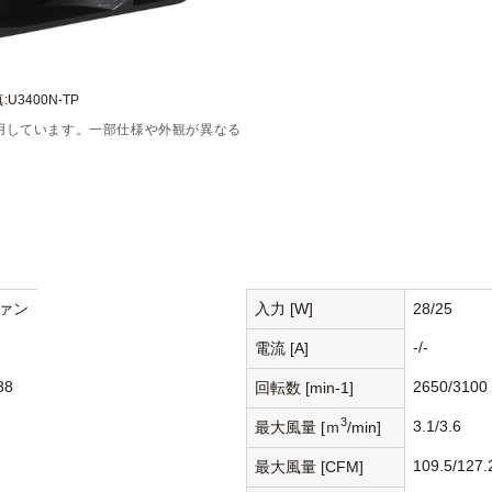
U3400N-TP
用しています。一部仕様や外観が異なる
ァン
入力 [W]
28/25
-/-
電流 [A]
38
2650/3100
回転数 [min-1]
3
3.1/3.6
最大風量 [ｍ
/min]
109.5/127.
最大風量 [CFM]