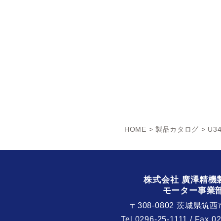
HOME
>
製品カタログ
> U3
株式会社 廣澤精機
モーター事業
〒308-0802 茨城県筑西
Tel.
0296-25-1111
/ Fax.0