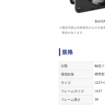
製品写真:
※製品写真は代表型式のものを使
場合があります。
規格
分類
軸流フ
標準型
環境対策
□127×
サイズ
□127
フレームサイズ
38
フレーム厚さ