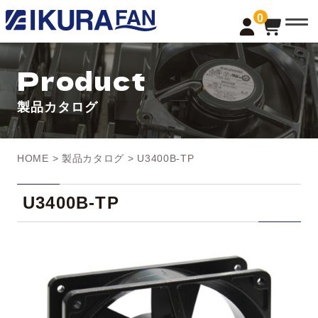
t
0
o
g
g
l
Product
e
n
a
製品カタログ
v
i
g
a
t
HOME
>
製品カタログ
> U3400B-TP
i
o
n
U3400B-TP