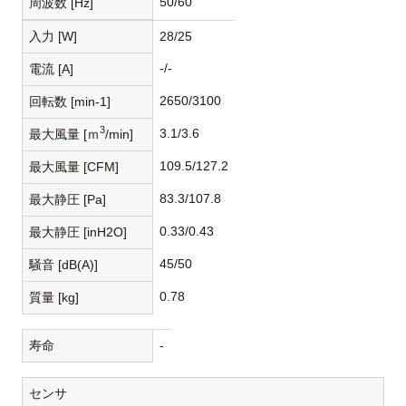
50/60
周波数 [Hz]
入力 [W]
28/25
-/-
電流 [A]
2650/3100
回転数 [min-1]
3
3.1/3.6
最大風量 [ｍ
/min]
109.5/127.2
最大風量 [CFM]
83.3/107.8
最大静圧 [Pa]
0.33/0.43
最大静圧 [inH2O]
45/50
騒音 [dB(A)]
0.78
質量 [kg]
寿命
-
センサ