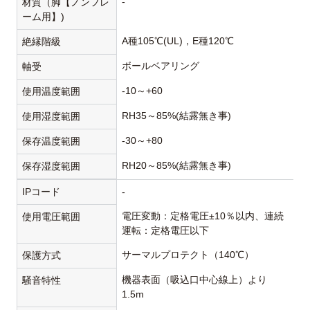
-
材質（脚【ノンフレ
ーム用】)
A種105℃(UL)，E種120℃
絶縁階級
ボールベアリング
軸受
-10～+60
使用温度範囲
RH35～85%(結露無き事)
使用湿度範囲
-30～+80
保存温度範囲
RH20～85%(結露無き事)
保存湿度範囲
IPコード
-
電圧変動：定格電圧±10％以内、連続
使用電圧範囲
運転：定格電圧以下
サーマルプロテクト（140℃）
保護方式
機器表面（吸込口中心線上）より
騒音特性
1.5m