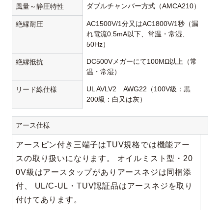
ダブルチャンバー方式（AMCA210）
風量～静圧特性
AC1500V/1分又はAC1800V/1秒（漏
絶縁耐圧
れ電流0.5mA以下、常温・常湿、
50Hz）
DC500Vメガーにて100MΩ以上（常
絶縁抵抗
温・常湿）
UL AVLV2 AWG22（100V級：黒
リード線仕様
200級：白又は灰）
アース仕様
アースピン付き三端子はTUV規格では機能アー
スの取り扱いになります。 オイルミスト型・20
0V級はアースタップがありアースネジは同梱添
付、 UL/C-UL・TUV認証品はアースネジを取り
付けてあります。