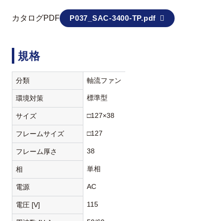
カタログPDF
P037_SAC-3400-TP.pdf
規格
分類
軸流ファン
標準型
環境対策
□127×38
サイズ
□127
フレームサイズ
38
フレーム厚さ
単相
相
AC
電源
115
電圧 [V]