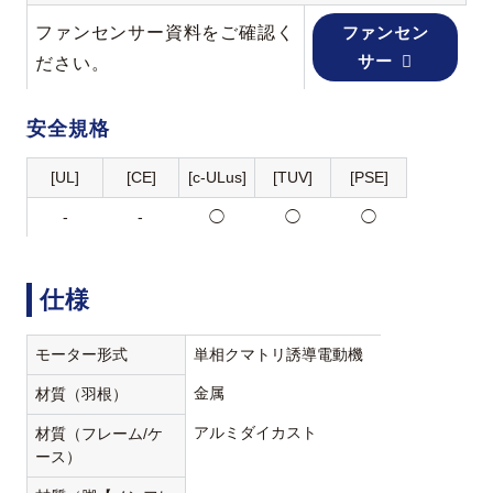
ファンセンサー資料をご確認く
ファンセン
サー
ださい。
安全規格
[UL]
[CE]
[c-ULus]
[TUV]
[PSE]
-
-
◯
◯
◯
仕様
モーター形式
単相クマトリ誘導電動機
金属
材質（羽根）
アルミダイカスト
材質（フレーム/ケ
ース）