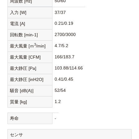
50/60
周波数 [Hz]
入力 [W]
37/37
0.21/0.19
電流 [A]
2700/3000
回転数 [min-1]
3
4.7/5.2
最大風量 [ｍ
/min]
166/183.7
最大風量 [CFM]
103.88/114.66
最大静圧 [Pa]
0.41/0.45
最大静圧 [inH2O]
52/54
騒音 [dB(A)]
1.2
質量 [kg]
寿命
-
センサ