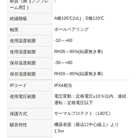
-
材質（脚【ノンフレ
ーム用】)
A種105℃(UL)，E種120℃
絶縁階級
ボールベアリング
軸受
-10～+60
使用温度範囲
RH35～85%(結露無き事)
使用湿度範囲
-30～+80
保存温度範囲
RH20～85%(結露無き事)
保存湿度範囲
IPコード
IPX4相当
電圧変動：定格電圧±10％以内、連続
使用電圧範囲
運転：定格電圧以下
サーマルプロテクト（140℃）
保護方式
機器表面（吸込口中心線上）より
騒音特性
1.5m