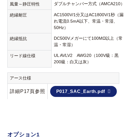
ダブルチャンバー方式（AMCA210）
風量～静圧特性
AC1500V/1分又はAC1800V/1秒（漏
絶縁耐圧
れ電流0.5mA以下、常温・常湿、
50Hz）
DC500Vメガーにて100MΩ以上（常
絶縁抵抗
温・常湿）
UL AVLV2 AWG20（100V級：黒
リード線仕様
200級：白又は灰）
アース仕様
詳細P17頁参照
P017_SAC_Earth.pdf
オプション1