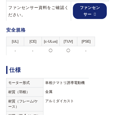
ファンセンサー資料をご確認く
ファンセン
サー
ださい。
安全規格
[UL]
[CE]
[c-ULus]
[TUV]
[PSE]
-
-
◯
◯
-
仕様
モーター形式
単相クマトリ誘導電動機
金属
材質（羽根）
アルミダイカスト
材質（フレーム/ケ
ース）