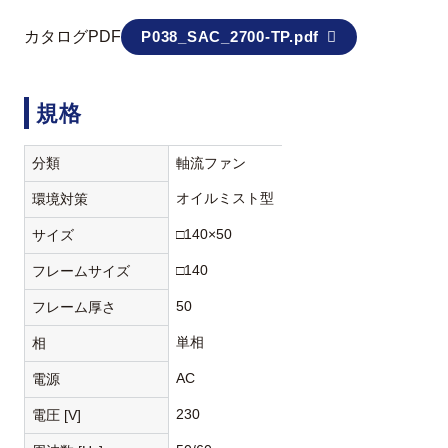
カタログPDF
P038_SAC_2700-TP.pdf
規格
分類
軸流ファン
オイルミスト型
環境対策
□140×50
サイズ
□140
フレームサイズ
50
フレーム厚さ
単相
相
AC
電源
230
電圧 [V]