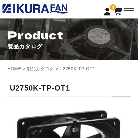
t
0
o
g
g
l
Product
e
n
a
製品カタログ
v
i
g
a
t
HOME
>
製品カタログ
> U2750K-TP-OT1
i
o
n
U2750K-TP-OT1