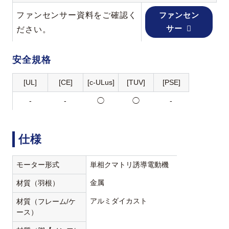
ファンセンサー資料をご確認く
ファンセン
サー
ださい。
安全規格
[UL]
[CE]
[c-ULus]
[TUV]
[PSE]
-
-
◯
◯
-
仕様
モーター形式
単相クマトリ誘導電動機
金属
材質（羽根）
アルミダイカスト
材質（フレーム/ケ
ース）