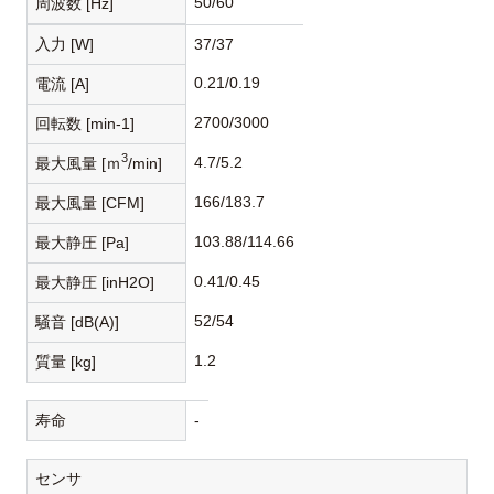
50/60
周波数 [Hz]
入力 [W]
37/37
0.21/0.19
電流 [A]
2700/3000
回転数 [min-1]
3
4.7/5.2
最大風量 [ｍ
/min]
166/183.7
最大風量 [CFM]
103.88/114.66
最大静圧 [Pa]
0.41/0.45
最大静圧 [inH2O]
52/54
騒音 [dB(A)]
1.2
質量 [kg]
寿命
-
センサ