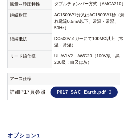
ダブルチャンバー方式（AMCA210）
風量～静圧特性
AC1500V/1分又はAC1800V/1秒（漏
絶縁耐圧
れ電流0.5mA以下、常温・常湿、
50Hz）
DC500Vメガーにて100MΩ以上（常
絶縁抵抗
温・常湿）
UL AVLV2 AWG20（100V級：黒
リード線仕様
200級：白又は灰）
アース仕様
詳細P17頁参照
P017_SAC_Earth.pdf
オプション1