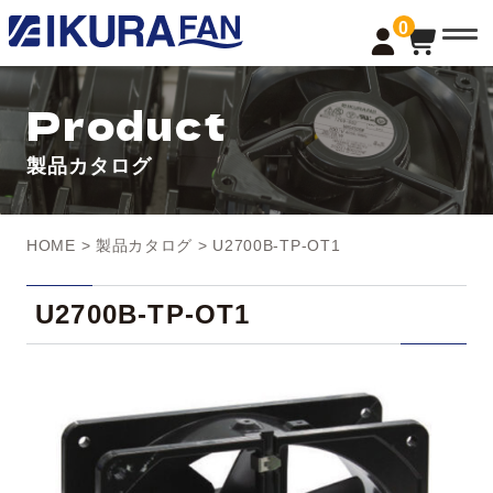
t
0
o
g
g
l
Product
e
n
a
製品カタログ
v
i
g
a
t
HOME
>
製品カタログ
> U2700B-TP-OT1
i
o
n
U2700B-TP-OT1