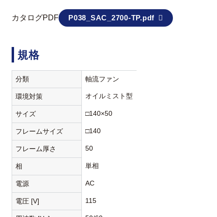
カタログPDF
P038_SAC_2700-TP.pdf
規格
分類
軸流ファン
オイルミスト型
環境対策
□140×50
サイズ
□140
フレームサイズ
50
フレーム厚さ
単相
相
AC
電源
115
電圧 [V]