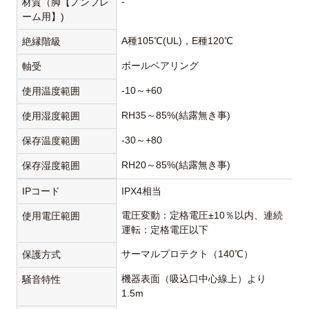
-
材質（脚【ノンフレ
ーム用】)
A種105℃(UL)，E種120℃
絶縁階級
ボールベアリング
軸受
-10～+60
使用温度範囲
RH35～85%(結露無き事)
使用湿度範囲
-30～+80
保存温度範囲
RH20～85%(結露無き事)
保存湿度範囲
IPコード
IPX4相当
電圧変動：定格電圧±10％以内、連続
使用電圧範囲
運転：定格電圧以下
サーマルプロテクト（140℃）
保護方式
機器表面（吸込口中心線上）より
騒音特性
1.5m