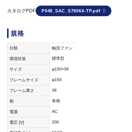
カタログPDF
P048_SAC_S7906X-TP.pdf
規格
分類
軸流ファン
標準型
環境対策
φ150×38
サイズ
φ150
フレームサイズ
38
フレーム厚さ
単相
相
AC
電源
200
電圧 [V]