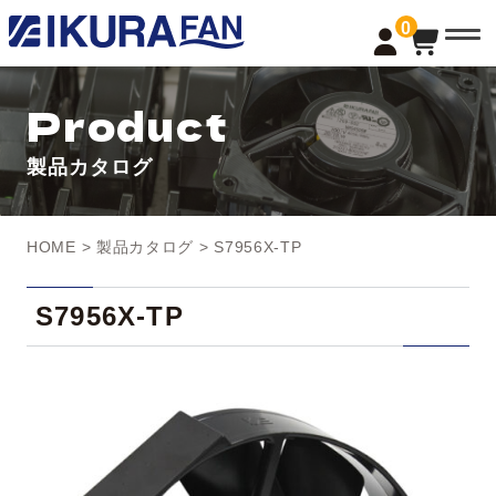
t
0
o
g
g
l
Product
e
n
a
製品カタログ
v
i
g
a
t
HOME
>
製品カタログ
> S7956X-TP
i
o
n
S7956X-TP