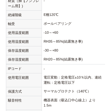
-
材質（脚【ノンフレ
ーム用】)
E種120℃
絶縁階級
ボールベアリング
軸受
-10～+60
使用温度範囲
RH35～85%(結露無き事)
使用湿度範囲
-30～+80
保存温度範囲
RH20～85%(結露無き事)
保存湿度範囲
IPコード
-
電圧変動：定格電圧±10％以内、連続
使用電圧範囲
運転：定格電圧以下
サーマルプロテクト（140℃）
保護方式
機器表面（吸込口中心線上）より
騒音特性
1.5m