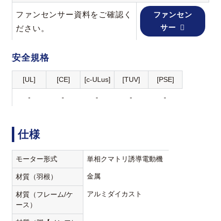
ファンセンサー資料をご確認く
ファンセン
サー
ださい。
安全規格
[UL]
[CE]
[c-ULus]
[TUV]
[PSE]
-
-
-
-
-
仕様
モーター形式
単相クマトリ誘導電動機
金属
材質（羽根）
アルミダイカスト
材質（フレーム/ケ
ース）