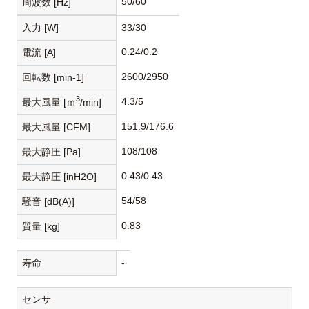
50/60
周波数 [Hz]
入力 [W]
33/30
0.24/0.2
電流 [A]
2600/2950
回転数 [min-1]
3
4.3/5
最大風量 [ｍ
/min]
151.9/176.6
最大風量 [CFM]
108/108
最大静圧 [Pa]
0.43/0.43
最大静圧 [inH2O]
54/58
騒音 [dB(A)]
0.83
質量 [kg]
寿命
-
センサ