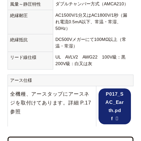
ダブルチャンバー方式（AMCA210）
風量～静圧特性
AC1500V/1分又はAC1800V/1秒（漏
絶縁耐圧
れ電流0.5mA以下、常温・常湿、
50Hz）
DC500Vメガーにて100MΩ以上（常
絶縁抵抗
温・常湿）
UL AVLV2 AWG22 100V級：黒
リード線仕様
200V級：白又は灰
アース仕様
全機種、アースタップにアースネ
P017_S
AC_Ear
ジを取付けてあります。詳細 P.17
th.pd
参照
f