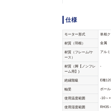
仕様
モーター形式
単相ク
金属
材質（羽根）
アルミ
材質（フレーム/ケ
ース）
-
材質（脚【ノンフレ
ーム用】)
E種12
絶縁階級
ボール
軸受
-10～+
使用温度範囲
RH35
使用湿度範囲