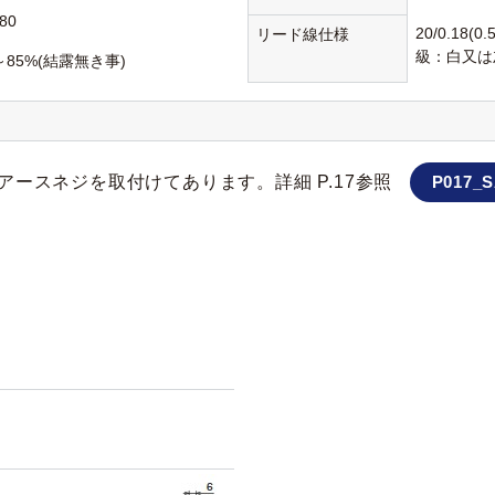
80
20/0.18(
リード線仕様
級：白又は
～85%(結露無き事)
ースネジを取付けてあります。詳細 P.17参照
P017_S