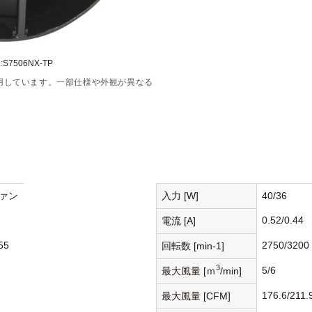
S7506NX-TP
用しています。一部仕様や外観が異なる
ァン
入力 [W]
40/36
0.52/0.44
電流 [A]
55
2750/3200
回転数 [min-1]
3
5/6
最大風量 [ｍ
/min]
176.6/211.
最大風量 [CFM]