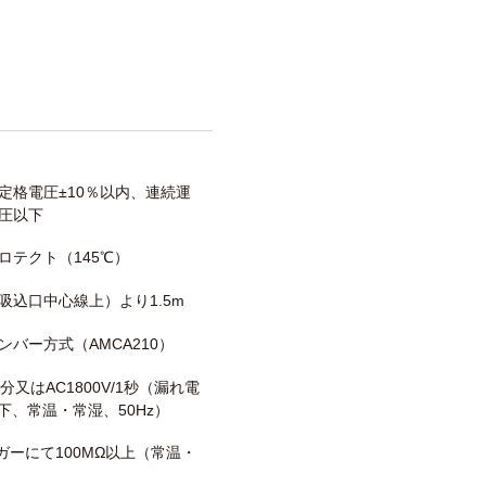
定格電圧±10％以内、連続運
圧以下
ロテクト（145℃）
吸込口中心線上）より1.5m
ンバー方式（AMCA210）
/1分又はAC1800V/1秒（漏れ電
以下、常温・常湿、50Hz）
メガーにて100MΩ以上（常温・