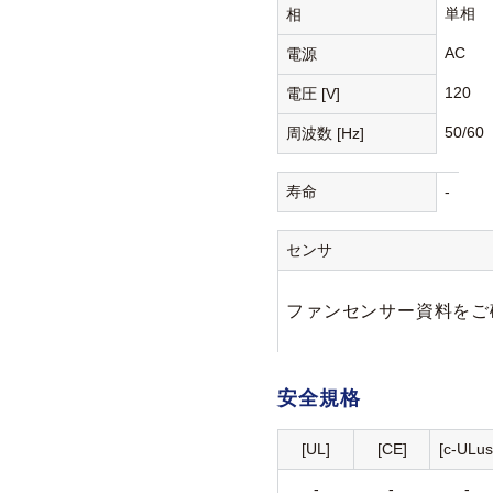
単相
相
AC
電源
120
電圧 [V]
50/60
周波数 [Hz]
寿命
-
センサ
ファンセンサー資料をご
安全規格
[UL]
[CE]
[c-ULus
-
-
-