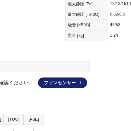
132.3/151.
最大静圧 [Pa]
0.52/0.6
最大静圧 [inH2O]
49/53
騒音 [dB(A)]
1.24
質量 [kg]
確認ください。
ファンセンサー
]
[TUV]
[PSE]
-
-