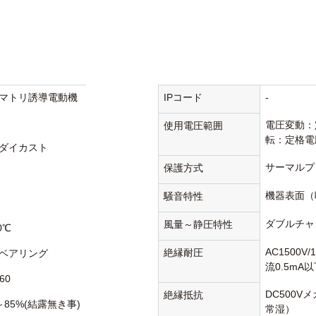
マトリ誘導電動機
IPコード
-
電圧変動：
使用電圧範囲
転：定格電
ダイカスト
サーマルプ
保護方式
機器表面（
騒音特性
ダブルチャ
風量～静圧特性
0℃
AC1500V
絶縁耐圧
ベアリング
流0.5mA
60
DC500V
絶縁抵抗
～85%(結露無き事)
常湿）