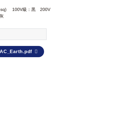
0.5sq) 100V級：黒 200V
灰
AC_Earth.pdf