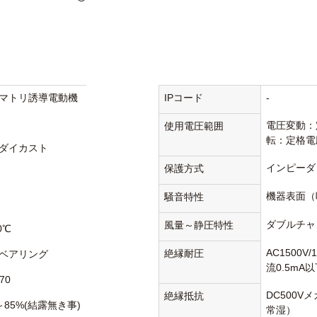
マトリ誘導電動機
IPコード
-
電圧変動：
使用電圧範囲
転：定格電
ダイカスト
インピーダ
保護方式
機器表面（
騒音特性
ダブルチャ
風量～静圧特性
0℃
AC1500V
絶縁耐圧
ベアリング
流0.5mA
70
DC500V
絶縁抵抗
～85%(結露無き事)
常湿）