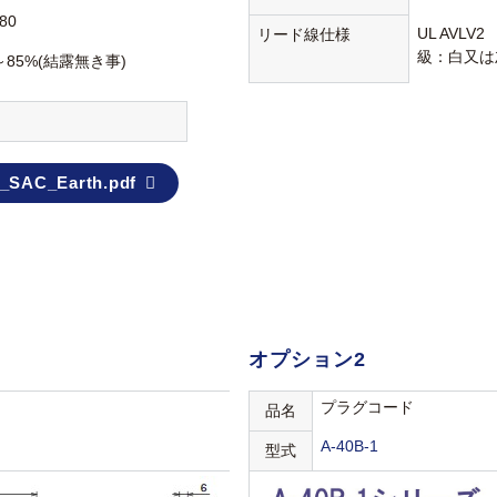
80
UL AVLV
リード線仕様
級：白又は
～85%(結露無き事)
_SAC_Earth.pdf
オプション2
プラグコード
品名
A-40B-1
型式