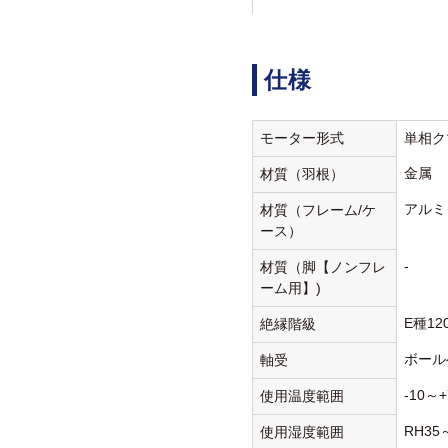
仕様
モーター形式
単相ク
金属
材質（羽根）
アルミ
材質（フレーム/ケ
ース）
-
材質（脚【ノンフレ
ーム用】)
E種12
絶縁階級
ボール
軸受
-10～+
使用温度範囲
RH35
使用湿度範囲