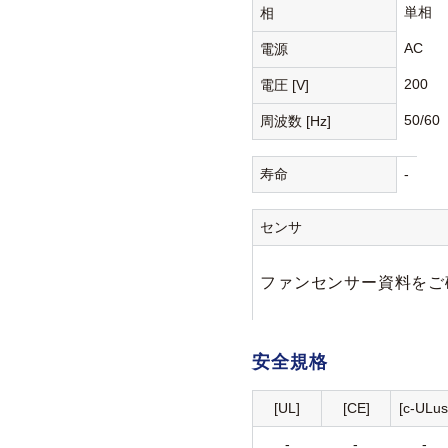
単相
相
AC
電源
200
電圧 [V]
50/60
周波数 [Hz]
寿命
-
センサ
ファンセンサー資料をご
安全規格
[UL]
[CE]
[c-ULus
-
-
-