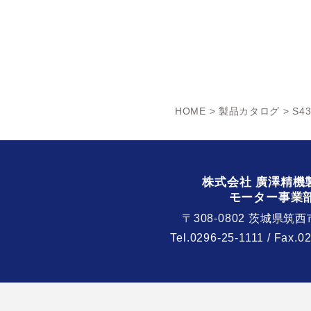
HOME
>
製品カタログ
> S43
株式会社 廣澤精機
モーター事業
〒308-0802 茨城県筑西
Tel.
0296-25-1111
/ Fax.0