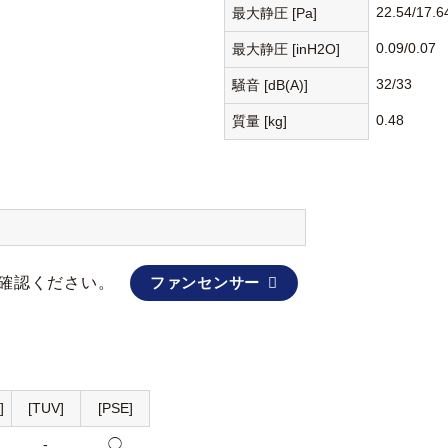
22.54/17.6
最大静圧 [Pa]
0.09/0.07
最大静圧 [inH2O]
32/33
騒音 [dB(A)]
0.48
質量 [kg]
確認ください。
ファンセンサー
]
[TUV]
[PSE]
-
◯