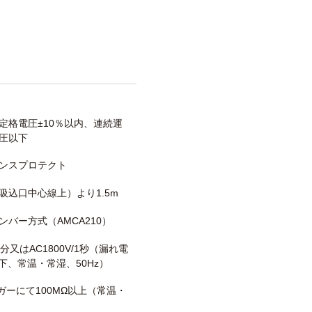
定格電圧±10％以内、連続運
圧以下
ンスプロテクト
吸込口中心線上）より1.5m
ンバー方式（AMCA210）
/1分又はAC1800V/1秒（漏れ電
以下、常温・常湿、50Hz）
メガーにて100MΩ以上（常温・