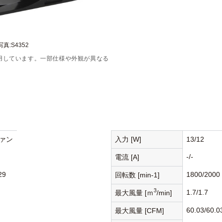
真:S4352
用しています。一部仕様や外観が異なる
ァン
入力 [W]
13/12
-/-
電流 [A]
29
1800/2000
回転数 [min-1]
3
1.7/1.7
最大風量 [ｍ
/min]
60.03/60.0
最大風量 [CFM]