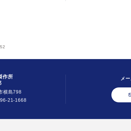
52
製作所
メー
部
市横島798
296-21-1668