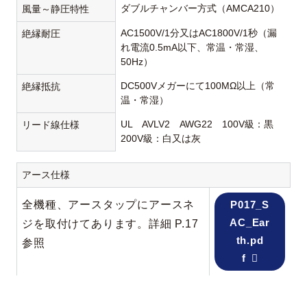
ダブルチャンバー方式（AMCA210）
風量～静圧特性
AC1500V/1分又はAC1800V/1秒（漏
絶縁耐圧
れ電流0.5mA以下、常温・常湿、
50Hz）
DC500Vメガーにて100MΩ以上（常
絶縁抵抗
温・常湿）
UL AVLV2 AWG22 100V級：黒
リード線仕様
200V級：白又は灰
アース仕様
全機種、アースタップにアースネ
P017_S
AC_Ear
ジを取付けてあります。詳細 P.17
th.pd
参照
f