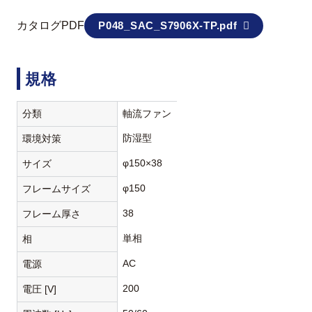
カタログPDF
P048_SAC_S7906X-TP.pdf
規格
分類
軸流ファン
防湿型
環境対策
φ150×38
サイズ
φ150
フレームサイズ
38
フレーム厚さ
単相
相
AC
電源
200
電圧 [V]