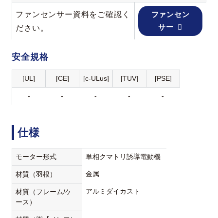
ファンセンサー資料をご確認く
ファンセン
サー
ださい。
安全規格
[UL]
[CE]
[c-ULus]
[TUV]
[PSE]
-
-
-
-
-
仕様
モーター形式
単相クマトリ誘導電動機
金属
材質（羽根）
アルミダイカスト
材質（フレーム/ケ
ース）