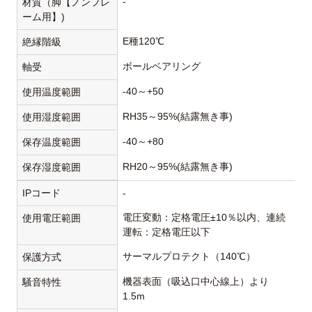
-
材質（脚【ノンフレ
ーム用】)
E種120℃
絶縁階級
ボールベアリング
軸受
-40～+50
使用温度範囲
RH35～95%(結露無き事)
使用湿度範囲
-40～+80
保存温度範囲
RH20～95%(結露無き事)
保存湿度範囲
IPコード
-
電圧変動：定格電圧±10％以内、連続
使用電圧範囲
運転：定格電圧以下
サーマルプロテクト（140℃）
保護方式
機器表面（吸込口中心線上）より
騒音特性
1.5m