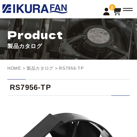
t
0
o
g
g
l
Product
e
n
a
製品カタログ
v
i
g
a
t
HOME
>
製品カタログ
> RS7956-TP
i
o
n
RS7956-TP