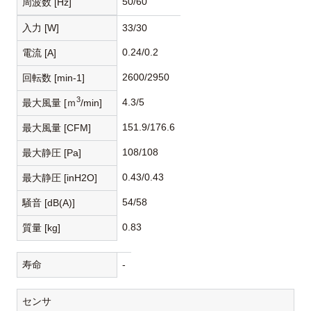
50/60
周波数 [Hz]
入力 [W]
33/30
0.24/0.2
電流 [A]
2600/2950
回転数 [min-1]
3
4.3/5
最大風量 [ｍ
/min]
151.9/176.6
最大風量 [CFM]
108/108
最大静圧 [Pa]
0.43/0.43
最大静圧 [inH2O]
54/58
騒音 [dB(A)]
0.83
質量 [kg]
寿命
-
センサ