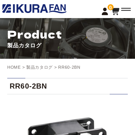
t
0
o
g
g
l
Product
e
n
a
製品カタログ
v
i
g
a
t
HOME
>
製品カタログ
> RR60-2BN
i
o
n
RR60-2BN