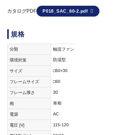
カタログPDF
P018_SAC_60-2.pdf
規格
分類
軸流ファン
防湿型
環境対策
□60×30
サイズ
□60
フレームサイズ
30
フレーム厚さ
単相
相
AC
電源
115-120
電圧 [V]