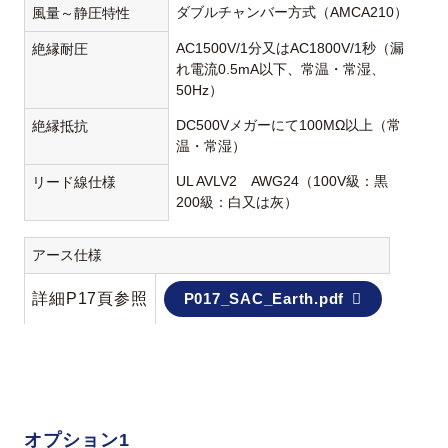
ダブルチャンバー方式（AMCA210）
風量～静圧特性
AC1500V/1分又はAC1800V/1秒（漏
絶縁耐圧
れ電流0.5mA以下、常温・常湿、
50Hz）
DC500Vメガーにて100MΩ以上（常
絶縁抵抗
温・常湿）
UL AVLV2 AWG24（100V級：黒
リード線仕様
200級：白又は灰）
アース仕様
詳細P17頁参照
P017_SAC_Earth.pdf
オプション1