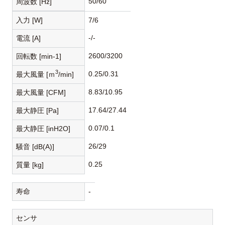
50/60
周波数 [Hz]
入力 [W]
7/6
-/-
電流 [A]
2600/3200
回転数 [min-1]
3
0.25/0.31
最大風量 [ｍ
/min]
8.83/10.95
最大風量 [CFM]
17.64/27.44
最大静圧 [Pa]
0.07/0.1
最大静圧 [inH2O]
26/29
騒音 [dB(A)]
0.25
質量 [kg]
寿命
-
センサ