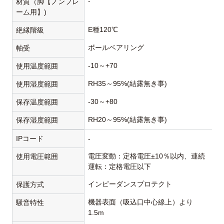
-
材質（脚【ノンフレ
ーム用】)
E種120℃
絶縁階級
ボールベアリング
軸受
-10～+70
使用温度範囲
RH35～95%(結露無き事)
使用湿度範囲
-30～+80
保存温度範囲
RH20～95%(結露無き事)
保存湿度範囲
IPコード
-
電圧変動：定格電圧±10％以内、連続
使用電圧範囲
運転：定格電圧以下
インピーダンスプロテクト
保護方式
機器表面（吸込口中心線上）より
騒音特性
1.5m