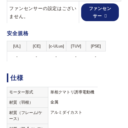
ファンセンサーの設定はござい
ファンセン
サー
ません。
安全規格
[UL]
[CE]
[c-ULus]
[TUV]
[PSE]
-
-
-
-
-
仕様
モーター形式
単相クマトリ誘導電動機
金属
材質（羽根）
アルミダイカスト
材質（フレーム/ケ
ース）