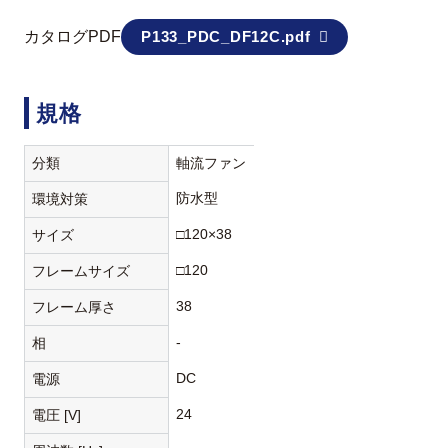
カタログPDF
P133_PDC_DF12C.pdf
規格
分類
軸流ファン
防水型
環境対策
□120×38
サイズ
□120
フレームサイズ
38
フレーム厚さ
-
相
DC
電源
24
電圧 [V]