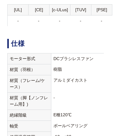
[UL]
[CE]
[c-ULus]
[TUV]
[PSE]
-
-
-
-
-
仕様
モーター形式
DCブラシレスファン
樹脂
材質（羽根）
アルミダイカスト
材質（フレーム/ケ
ース）
-
材質（脚【ノンフレ
ーム用】)
E種120℃
絶縁階級
ボールベアリング
軸受