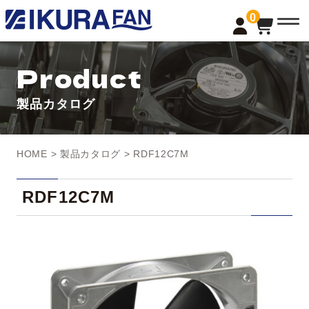
t
0
o
g
g
l
Product
e
n
a
製品カタログ
v
i
g
a
t
HOME
>
製品カタログ
> RDF12C7M
i
o
n
RDF12C7M