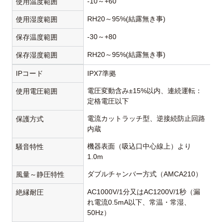
-10～+60
使用温度範囲
RH20～95%(結露無き事)
使用湿度範囲
-30～+80
保存温度範囲
RH20～95%(結露無き事)
保存湿度範囲
IPコード
IPX7準拠
電圧変動含み±15%以内、連続運転：
使用電圧範囲
定格電圧以下
電流カットラッチ型、逆接続防止回路
保護方式
内蔵
機器表面（吸込口中心線上）より
騒音特性
1.0m
ダブルチャンバー方式（AMCA210）
風量～静圧特性
AC1000V/1分又はAC1200V/1秒（漏
絶縁耐圧
れ電流0.5mA以下、常温・常湿、
50Hz）