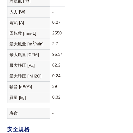
-
周波数 [Hz]
入力 [W]
-
0.27
電流 [A]
2550
回転数 [min-1]
3
2.7
最大風量 [ｍ
/min]
95.34
最大風量 [CFM]
62.2
最大静圧 [Pa]
0.24
最大静圧 [inH2O]
39
騒音 [dB(A)]
0.32
質量 [kg]
寿命
-
安全規格