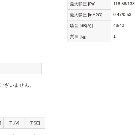
118.58/133
最大静圧 [Pa]
0.47/0.53
最大静圧 [inH2O]
48/40
騒音 [dB(A)]
1
質量 [kg]
ございません。
]
[TUV]
[PSE]
-
-