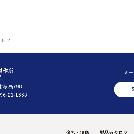
36-2
製作所
メー
部
市横島798
296-21-1668
強み・特徴
製品カタログ