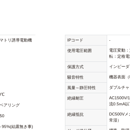
マトリ誘導電動機
IPコード
-
電圧変動：
使用電圧範囲
転：定格電
インピーダ
保護方式
機器表面（
騒音特性
ダブルチャ
風量～静圧特性
0℃
AC1500V
絶縁耐圧
流0.5mA
ベアリング
DC500V
絶縁抵抗
50
常湿）
～95%(結露無き事)