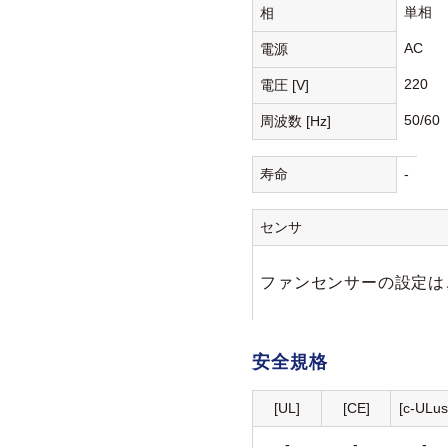
単相
相
AC
電源
220
電圧 [V]
50/60
周波数 [Hz]
寿命
-
センサ
ファンセンサーの設定は
安全規格
[UL]
[CE]
[c-ULus
-
-
-