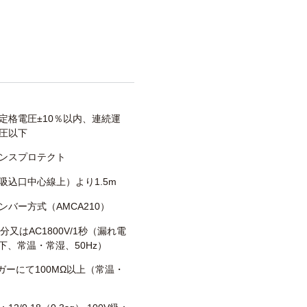
定格電圧±10％以内、連続運
圧以下
ンスプロテクト
吸込口中心線上）より1.5m
ンバー方式（AMCA210）
/1分又はAC1800V/1秒（漏れ電
以下、常温・常湿、50Hz）
メガーにて100MΩ以上（常温・