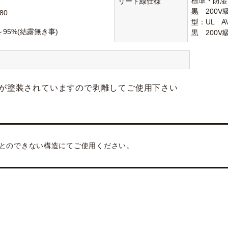
標準・防湿：1
リード線仕様
黒 200
80
型：UL A
～95%(結露無き事)
黒 200
が塗装されていますので剥離してご使用下さい
とのできない構造にてご使用ください。