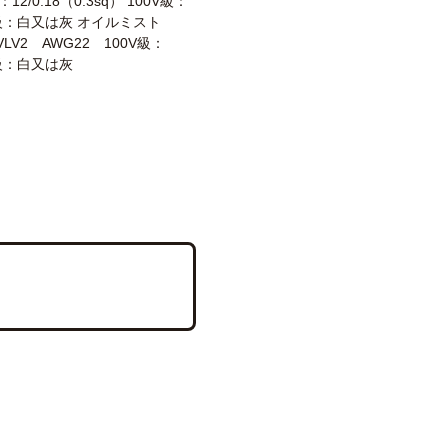
2/0.18（0.3sq） 100V級：
V級：白又は灰 オイルミスト
VLV2 AWG22 100V級：
V級：白又は灰