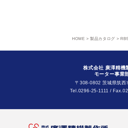
HOME
>
製品カタログ
> RB5
株式会社 廣澤精機
モーター事業
〒308-0802 茨城県筑西
Tel.
0296-25-1111
/ Fax.0