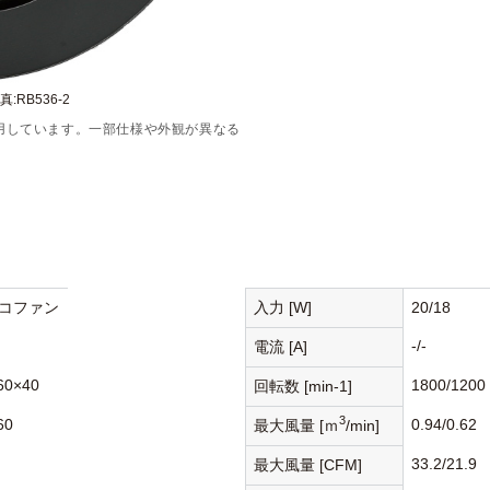
:RB536-2
用しています。一部仕様や外観が異なる
コファン
入力 [W]
20/18
-/-
電流 [A]
60×40
1800/1200
回転数 [min-1]
3
60
0.94/0.62
最大風量 [ｍ
/min]
33.2/21.9
最大風量 [CFM]