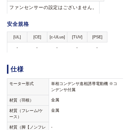
ファンセンサーの設定はございません。
安全規格
[UL]
[CE]
[c-ULus]
[TUV]
[PSE]
-
-
-
-
-
仕様
モーター形式
単相コンデンサ進相誘導電動機 ※コ
ンデンサ付属
金属
材質（羽根）
金属
材質（フレーム/ケ
ース）
-
材質（脚【ノンフレ