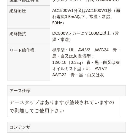
風量～静圧特性
AC1500V/1分又はAC1800V/1秒（漏
絶縁耐圧
れ電流0.5mA以下、常温・常湿、
50Hz）
DC500Vメガーにて100MΩ以上（常
絶縁抵抗
温・常湿）
標準型：UL AVLV2 AWG24 青・
リード線仕様
黒・白又は灰 防湿型：
12/0.18（0.3sq） 青・黒・白又は灰
オイルミスト型：UL AVLV2
AWG22 青・黒・白又は灰
アース仕様
アースタップはありますが塗装されていますの
で剥離してご使用下さい
コンデンサ