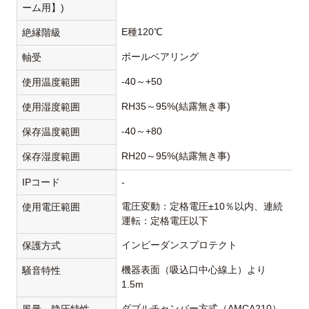
ーム用】)
E種120℃
絶縁階級
ボールベアリング
軸受
-40～+50
使用温度範囲
RH35～95%(結露無き事)
使用湿度範囲
-40～+80
保存温度範囲
RH20～95%(結露無き事)
保存湿度範囲
IPコード
-
電圧変動：定格電圧±10％以内、連続
使用電圧範囲
運転：定格電圧以下
インピーダンスプロテクト
保護方式
機器表面（吸込口中心線上）より
騒音特性
1.5m
ダブルチャンバー方式（AMCA210）