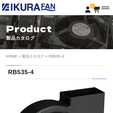
t
0
o
g
g
l
Product
e
n
a
製品カタログ
v
i
g
a
t
HOME
>
製品カタログ
> RB535-4
i
o
n
RB535-4