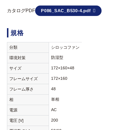
カタログPDF
P086_SAC_B530-4.pdf
規格
分類
シロッコファン
防湿型
環境対策
172×160×48
サイズ
172×160
フレームサイズ
48
フレーム厚さ
単相
相
AC
電源
200
電圧 [V]