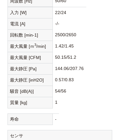
50/60
周波数 [Hz]
入力 [W]
22/24
-/-
電流 [A]
2500/2650
回転数 [min-1]
3
1.42/1.45
最大風量 [ｍ
/min]
50.15/51.2
最大風量 [CFM]
144.06/207.76
最大静圧 [Pa]
0.57/0.83
最大静圧 [inH2O]
54/56
騒音 [dB(A)]
1
質量 [kg]
寿命
-
センサ