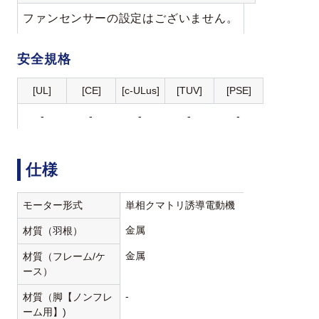
ファンセンサーの設定はございません。
安全規格
[UL]
[CE]
[c-ULus]
[TUV]
[PSE]
-
-
-
-
-
仕様
モーター形式
単相クマトリ誘導電動機
金属
材質（羽根）
金属
材質（フレーム/ケ
ース）
-
材質（脚【ノンフレ
ーム用】)