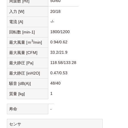
50/60
周波数 [Hz]
入力 [W]
20/18
-/-
電流 [A]
1800/1200
回転数 [min-1]
3
0.94/0.62
最大風量 [ｍ
/min]
33.2/21.9
最大風量 [CFM]
118.58/133.28
最大静圧 [Pa]
0.47/0.53
最大静圧 [inH2O]
48/40
騒音 [dB(A)]
1
質量 [kg]
寿命
-
センサ