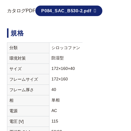
カタログPDF
P084_SAC_B530-2.pdf
規格
分類
シロッコファン
防湿型
環境対策
172×160×40
サイズ
172×160
フレームサイズ
40
フレーム厚さ
単相
相
AC
電源
115
電圧 [V]