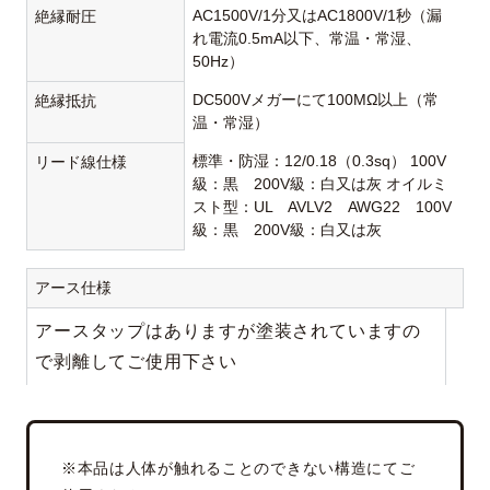
AC1500V/1分又はAC1800V/1秒（漏
絶縁耐圧
れ電流0.5mA以下、常温・常湿、
50Hz）
DC500Vメガーにて100MΩ以上（常
絶縁抵抗
温・常湿）
標準・防湿：12/0.18（0.3sq） 100V
リード線仕様
級：黒 200V級：白又は灰 オイルミ
スト型：UL AVLV2 AWG22 100V
級：黒 200V級：白又は灰
アース仕様
アースタップはありますが塗装されていますの
で剥離してご使用下さい
※本品は人体が触れることのできない構造にてご