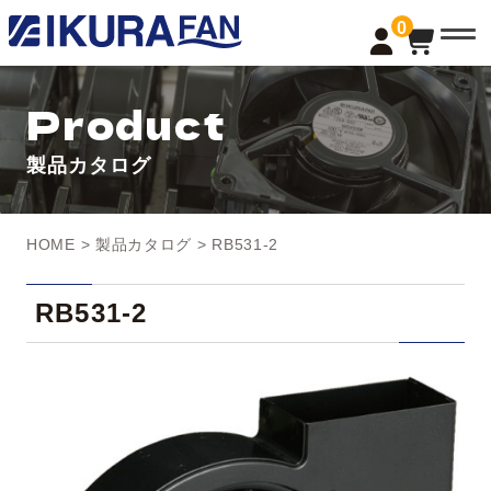
t
0
o
g
g
l
Product
e
n
a
製品カタログ
v
i
g
a
t
HOME
>
製品カタログ
> RB531-2
i
o
n
RB531-2