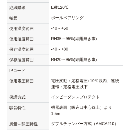
E種120℃
絶縁階級
ボールベアリング
軸受
-40～+50
使用温度範囲
RH35～95%(結露無き事)
使用湿度範囲
-40～+80
保存温度範囲
RH20～95%(結露無き事)
保存湿度範囲
IPコード
-
電圧変動：定格電圧±10％以内、連続
使用電圧範囲
運転：定格電圧以下
インピーダンスプロテクト
保護方式
機器表面（吸込口中心線上）より
騒音特性
1.5m
ダブルチャンバー方式（AMCA210）
風量～静圧特性