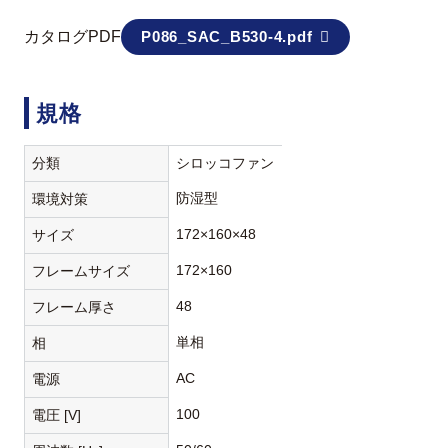
カタログPDF
P086_SAC_B530-4.pdf
規格
分類
シロッコファン
防湿型
環境対策
172×160×48
サイズ
172×160
フレームサイズ
48
フレーム厚さ
単相
相
AC
電源
100
電圧 [V]