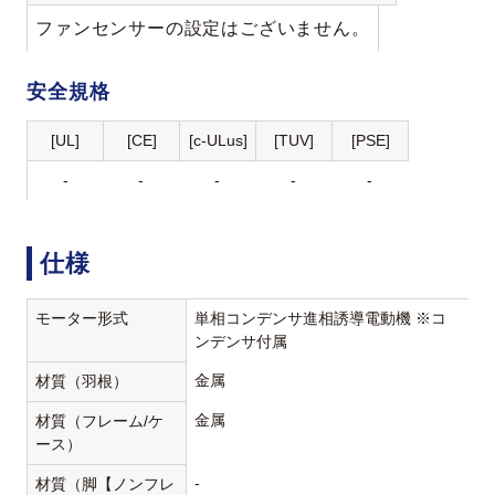
ファンセンサーの設定はございません。
安全規格
[UL]
[CE]
[c-ULus]
[TUV]
[PSE]
-
-
-
-
-
仕様
モーター形式
単相コンデンサ進相誘導電動機 ※コ
ンデンサ付属
金属
材質（羽根）
金属
材質（フレーム/ケ
ース）
-
材質（脚【ノンフレ