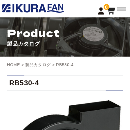
t
0
o
g
g
l
Product
e
n
a
製品カタログ
v
i
g
a
t
HOME
>
製品カタログ
> RB530-4
i
o
n
RB530-4