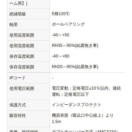
ーム用】)
E種120℃
絶縁階級
ボールベアリング
軸受
-40～+50
使用温度範囲
RH35～95%(結露無き事)
使用湿度範囲
-40～+80
保存温度範囲
RH20～95%(結露無き事)
保存湿度範囲
IPコード
-
電圧変動：定格電圧±10％以内、連続
使用電圧範囲
運転：定格電圧以下
インピーダンスプロテクト
保護方式
機器表面（吸込口中心線上）より
騒音特性
1.5m
ダブルチャンバー方式（AMCA210）