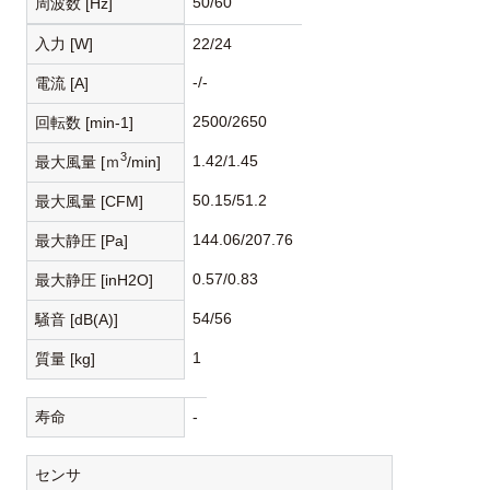
50/60
周波数 [Hz]
入力 [W]
22/24
-/-
電流 [A]
2500/2650
回転数 [min-1]
3
1.42/1.45
最大風量 [ｍ
/min]
50.15/51.2
最大風量 [CFM]
144.06/207.76
最大静圧 [Pa]
0.57/0.83
最大静圧 [inH2O]
54/56
騒音 [dB(A)]
1
質量 [kg]
寿命
-
センサ