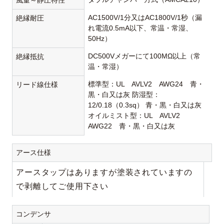
風量～静圧特性
AC1500V/1分又はAC1800V/1秒（漏
絶縁耐圧
れ電流0.5mA以下、常温・常湿、
50Hz）
DC500Vメガーにて100MΩ以上（常
絶縁抵抗
温・常湿）
標準型：UL AVLV2 AWG24 青・
リード線仕様
黒・白又は灰 防湿型：
12/0.18（0.3sq） 青・黒・白又は灰
オイルミスト型：UL AVLV2
AWG22 青・黒・白又は灰
アース仕様
アースタップはありますが塗装されていますの
で剥離してご使用下さい
コンデンサ