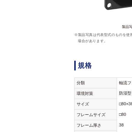
製品写
※製品写真は代表型式のものを使
場合があります。
規格
分類
軸流フ
防湿型
環境対策
□80×3
サイズ
□80
フレームサイズ
38
フレーム厚さ