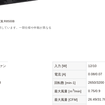
真:R8500B
用しています。一部仕様や外観が異なる
ァン
入力 [W]
12/10
0.08/0.07
電流 [A]
8
2650/3200
回転数 [min-1]
3
0.75/0.9
最大風量 [ｍ
/min]
26.49/31.7
最大風量 [CFM]