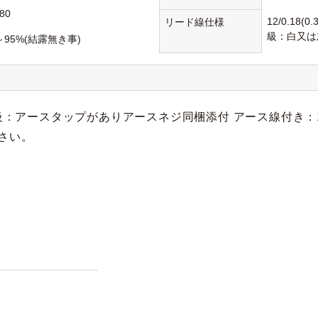
80
12/0.18(
リード線仕様
級：白又は
～95%(結露無き事)
：アースタップがありアースネジ同梱添付 アース線付き：12/0
さい。