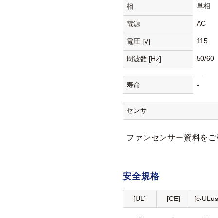
単相
相
AC
電源
115
電圧 [V]
50/60
周波数 [Hz]
寿命
-
センサ
ファンセンサー資料をご
安全規格
[UL]
[CE]
[c-ULus
-
-
-