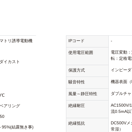
マトリ誘導電動機
IPコード
-
電圧変動：
使用電圧範囲
転：定格電
ダイカスト
インピーダ
保護方式
機器表面（
騒音特性
ダブルチャ
風量～静圧特性
0℃
AC1500V
絶縁耐圧
ベアリング
流0.5mA
50
DC500V
絶縁抵抗
～95%(結露無き事)
常湿）