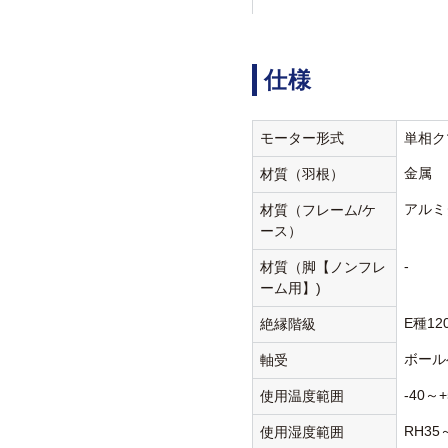
仕様
モーター形式
単相ク
金属
材質（羽根）
アルミ
材質（フレーム/ケ
ース）
-
材質（脚【ノンフレ
ーム用】)
E種12
絶縁階級
ボール
軸受
-40～+
使用温度範囲
RH35
使用湿度範囲