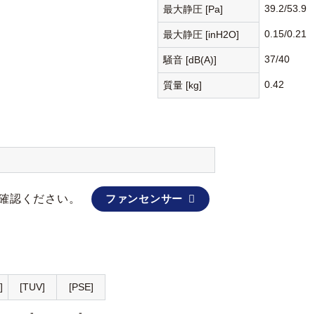
39.2/53.9
最大静圧 [Pa]
0.15/0.21
最大静圧 [inH2O]
37/40
騒音 [dB(A)]
0.42
質量 [kg]
確認ください。
ファンセンサー
]
[TUV]
[PSE]
-
-