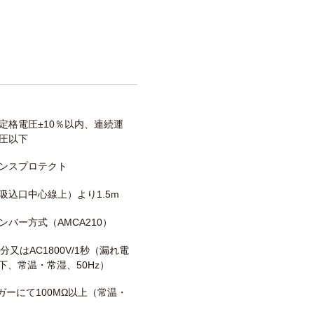
定格電圧±10％以内、連続運
圧以下
ンスプロテクト
吸込口中心線上）より1.5m
ンバー方式（AMCA210）
/1分又はAC1800V/1秒（漏れ電
以下、常温・常湿、50Hz）
メガーにて100MΩ以上（常温・