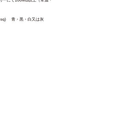
メガーにて100MΩ以上（常温・
(0.5sq) 青・黒・白又は灰