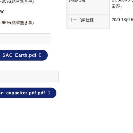
DC500V
絶縁抵抗
～95%(結露無き事)
常湿）
80
20/0.18
リード線仕様
～95%(結露無き事)
_SAC_Earth.pdf
n_capacitor.pdf.pdf