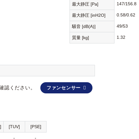
147/156.8
最大静圧 [Pa]
0.58/0.62
最大静圧 [inH2O]
49/53
騒音 [dB(A)]
1.32
質量 [kg]
確認ください。
ファンセンサー
]
[TUV]
[PSE]
-
-