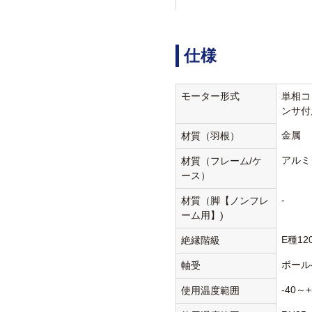
仕様
モーター形式
単相コ
ンサ付
金属
材質（羽根）
アルミ
材質（フレーム/ケ
ース）
-
材質（脚【ノンフレ
ーム用】)
E種12
絶縁階級
ボール
軸受
-40～+
使用温度範囲