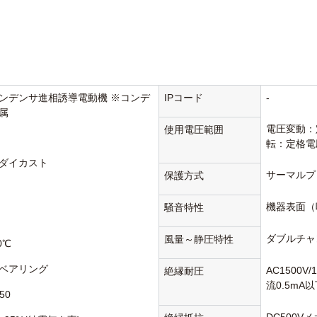
ンデンサ進相誘導電動機 ※コンデ
IPコード
-
属
電圧変動：
使用電圧範囲
転：定格電
ダイカスト
サーマルプ
保護方式
機器表面（
騒音特性
ダブルチャ
風量～静圧特性
0℃
ベアリング
AC1500V
絶縁耐圧
流0.5mA
50