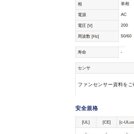
単相
相
AC
電源
200
電圧 [V]
50/60
周波数 [Hz]
寿命
-
センサ
ファンセンサー資料をご
安全規格
[UL]
[CE]
[c-ULus
-
-
-