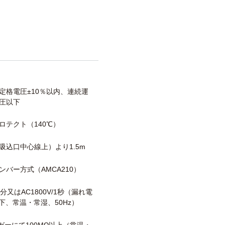
定格電圧±10％以内、連続運
圧以下
ロテクト（140℃）
吸込口中心線上）より1.5m
ンバー方式（AMCA210）
/1分又はAC1800V/1秒（漏れ電
以下、常温・常湿、50Hz）