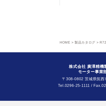
HOME
>
製品カタログ
> R7
株式会社 廣澤精機
モーター事業
〒308-0802 茨城県筑西
Tel.
0296-25-1111
/ Fax.0