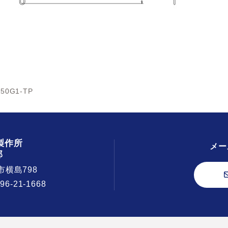
250G1-TP
製作所
メー
部
市横島798
296-21-1668