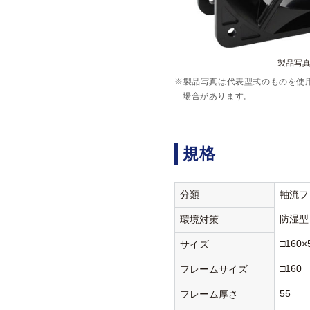
製品写真:
※製品写真は代表型式のものを使
場合があります。
規格
分類
軸流フ
防湿型
環境対策
□160×
サイズ
□160
フレームサイズ
55
フレーム厚さ