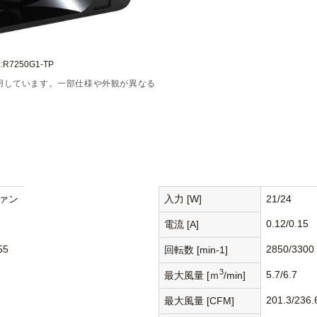
R7250G1-TP
用しています。一部仕様や外観が異なる
ァン
入力 [W]
21/24
0.12/0.15
電流 [A]
55
2850/3300
回転数 [min-1]
3
5.7/6.7
最大風量 [ｍ
/min]
201.3/236.
最大風量 [CFM]