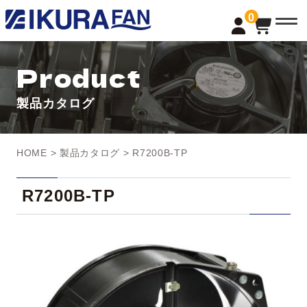
t
0
o
g
g
l
Product
e
n
a
製品カタログ
v
i
g
a
t
HOME
>
製品カタログ
> R7200B-TP
i
o
n
R7200B-TP