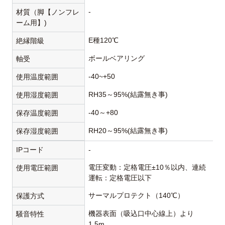
-
材質（脚【ノンフレ
ーム用】)
E種120℃
絶縁階級
ボールベアリング
軸受
-40~+50
使用温度範囲
RH35～95%(結露無き事)
使用湿度範囲
-40～+80
保存温度範囲
RH20～95%(結露無き事)
保存湿度範囲
IPコード
-
電圧変動：定格電圧±10％以内、連続
使用電圧範囲
運転：定格電圧以下
サーマルプロテクト（140℃）
保護方式
機器表面（吸込口中心線上）より
騒音特性
1.5m