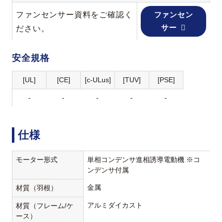
ファンセンサー資料をご確認く
ファンセン
サー
ださい。
安全規格
[UL]
[CE]
[c-ULus]
[TUV]
[PSE]
-
-
-
-
-
仕様
モーター形式
単相コンデンサ進相誘導電動機 ※コ
ンデンサ付属
金属
材質（羽根）
アルミダイカスト
材質（フレーム/ケ
ース）