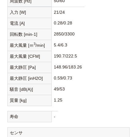
50/60
周波数 [Hz]
入力 [W]
21/24
0.28/0.28
電流 [A]
2850/3300
回転数 [min-1]
3
5.4/6.3
最大風量 [ｍ
/min]
190.7/222.5
最大風量 [CFM]
148.96/183.26
最大静圧 [Pa]
0.59/0.73
最大静圧 [inH2O]
49/53
騒音 [dB(A)]
1.25
質量 [kg]
寿命
-
センサ