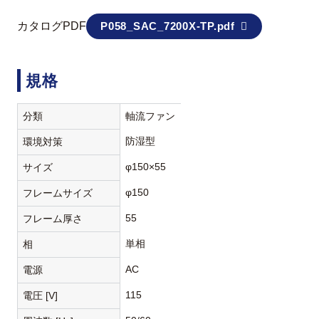
カタログPDF
P058_SAC_7200X-TP.pdf
規格
分類
軸流ファン
防湿型
環境対策
φ150×55
サイズ
φ150
フレームサイズ
55
フレーム厚さ
単相
相
AC
電源
115
電圧 [V]