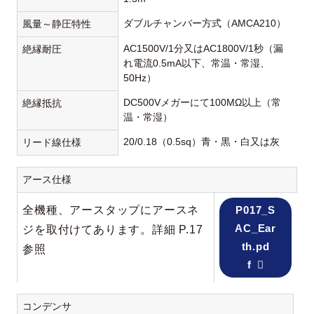
ダブルチャンバー方式（AMCA210）
風量～静圧特性
AC1500V/1分又はAC1800V/1秒（漏
絶縁耐圧
れ電流0.5mA以下、常温・常湿、
50Hz）
DC500Vメガーにて100MΩ以上（常
絶縁抵抗
温・常湿）
20/0.18（0.5sq）青・黒・白又は灰
リード線仕様
アース仕様
全機種、アースタップにアースネ
P017_S
AC_Ear
ジを取付けてあります。詳細 P.17
th.pd
参照
f
コンデンサ