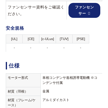
ファンセンサー資料をご確認く
ファンセン
サー
ださい。
安全規格
[UL]
[CE]
[c-ULus]
[TUV]
[PSE]
-
-
-
-
-
仕様
モーター形式
単相コンデンサ進相誘導電動機 ※コ
ンデンサ付属
金属
材質（羽根）
アルミダイカスト
材質（フレーム/ケ
ース）