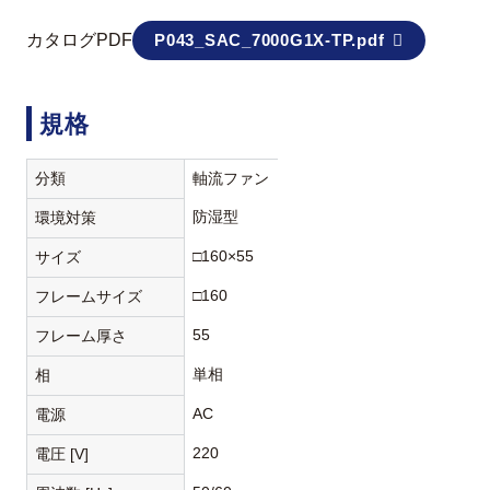
カタログPDF
P043_SAC_7000G1X-TP.pdf
規格
分類
軸流ファン
防湿型
環境対策
□160×55
サイズ
□160
フレームサイズ
55
フレーム厚さ
単相
相
AC
電源
220
電圧 [V]