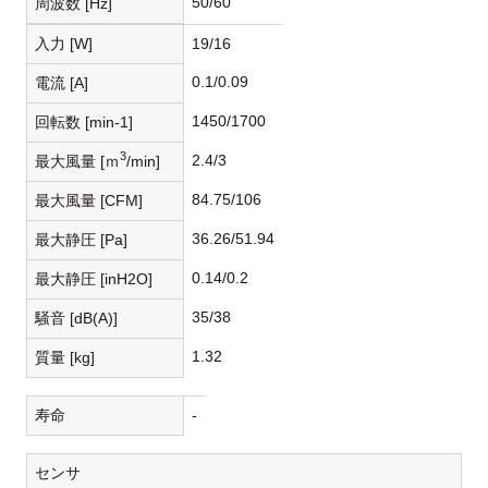
50/60
周波数 [Hz]
入力 [W]
19/16
0.1/0.09
電流 [A]
1450/1700
回転数 [min-1]
3
2.4/3
最大風量 [ｍ
/min]
84.75/106
最大風量 [CFM]
36.26/51.94
最大静圧 [Pa]
0.14/0.2
最大静圧 [inH2O]
35/38
騒音 [dB(A)]
1.32
質量 [kg]
寿命
-
センサ