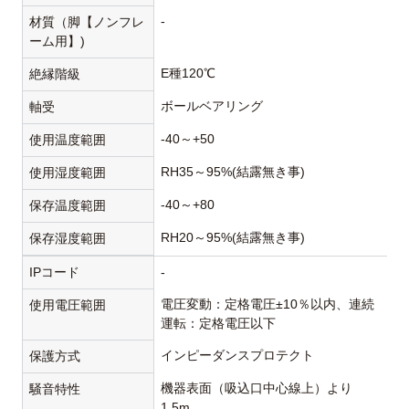
-
材質（脚【ノンフレ
ーム用】)
E種120℃
絶縁階級
ボールベアリング
軸受
-40～+50
使用温度範囲
RH35～95%(結露無き事)
使用湿度範囲
-40～+80
保存温度範囲
RH20～95%(結露無き事)
保存湿度範囲
IPコード
-
電圧変動：定格電圧±10％以内、連続
使用電圧範囲
運転：定格電圧以下
インピーダンスプロテクト
保護方式
機器表面（吸込口中心線上）より
騒音特性
1.5m