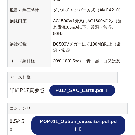
ダブルチャンバー方式（AMCA210）
風量～静圧特性
AC1500V/1分又はAC1800V/1秒（漏
絶縁耐圧
れ電流0.5mA以下、常温・常湿、
50Hz）
DC500Vメガーにて100MΩ以上（常
絶縁抵抗
温・常湿）
20/0.18(0.5sq) 青・黒・白又は灰
リード線仕様
アース仕様
詳細P17頁参照
P017_SAC_Earth.pdf
コンデンサ
0.5/45
POP011_Option_capacitor.pdf.pd
f
0