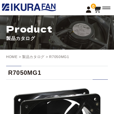
t
0
o
g
g
l
Product
e
n
a
製品カタログ
v
i
g
a
t
HOME
>
製品カタログ
> R7050MG1
i
o
n
R7050MG1