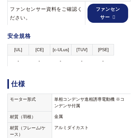
ファンセンサー資料をご確認く
ファンセン
サー
ださい。
安全規格
[UL]
[CE]
[c-ULus]
[TUV]
[PSE]
-
-
-
-
-
仕様
モーター形式
単相コンデンサ進相誘導電動機 ※コ
ンデンサ付属
金属
材質（羽根）
アルミダイカスト
材質（フレーム/ケ
ース）