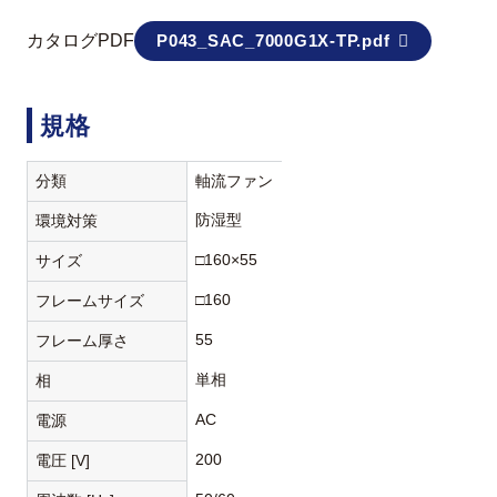
カタログPDF
P043_SAC_7000G1X-TP.pdf
規格
分類
軸流ファン
防湿型
環境対策
□160×55
サイズ
□160
フレームサイズ
55
フレーム厚さ
単相
相
AC
電源
200
電圧 [V]