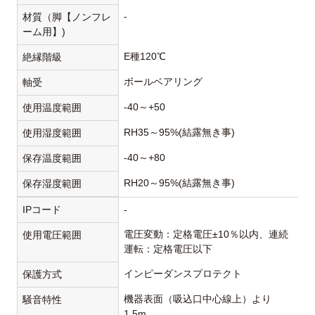
-
材質（脚【ノンフレ
ーム用】)
E種120℃
絶縁階級
ボールベアリング
軸受
-40～+50
使用温度範囲
RH35～95%(結露無き事)
使用湿度範囲
-40～+80
保存温度範囲
RH20～95%(結露無き事)
保存湿度範囲
IPコード
-
電圧変動：定格電圧±10％以内、連続
使用電圧範囲
運転：定格電圧以下
インピーダンスプロテクト
保護方式
機器表面（吸込口中心線上）より
騒音特性
1.5m