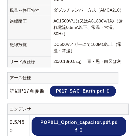
ダブルチャンバー方式（AMCA210）
風量～静圧特性
AC1500V/1分又はAC1800V/1秒（漏
絶縁耐圧
れ電流0.5mA以下、常温・常湿、
50Hz）
DC500Vメガーにて100MΩ以上（常
絶縁抵抗
温・常湿）
20/0.18(0.5sq) 青・黒・白又は灰
リード線仕様
アース仕様
詳細P17頁参照
P017_SAC_Earth.pdf
コンデンサ
0.5/45
POP011_Option_capacitor.pdf.pd
f
0