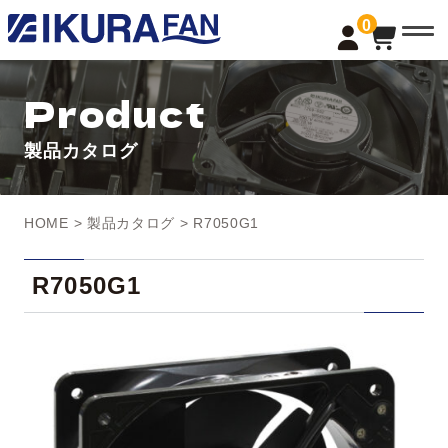
t
0
o
g
g
l
Product
e
n
a
製品カタログ
v
i
g
a
t
HOME
>
製品カタログ
> R7050G1
i
o
n
R7050G1