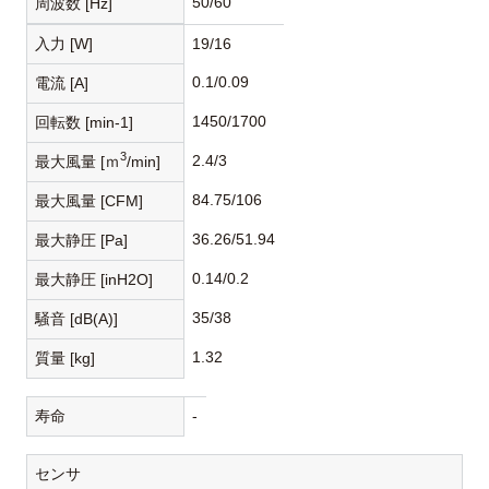
50/60
周波数 [Hz]
入力 [W]
19/16
0.1/0.09
電流 [A]
1450/1700
回転数 [min-1]
3
2.4/3
最大風量 [ｍ
/min]
84.75/106
最大風量 [CFM]
36.26/51.94
最大静圧 [Pa]
0.14/0.2
最大静圧 [inH2O]
35/38
騒音 [dB(A)]
1.32
質量 [kg]
寿命
-
センサ