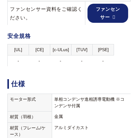
ファンセンサー資料をご確認く
ファンセン
サー
ださい。
安全規格
[UL]
[CE]
[c-ULus]
[TUV]
[PSE]
-
-
-
-
-
仕様
モーター形式
単相コンデンサ進相誘導電動機 ※コ
ンデンサ付属
金属
材質（羽根）
アルミダイカスト
材質（フレーム/ケ
ース）