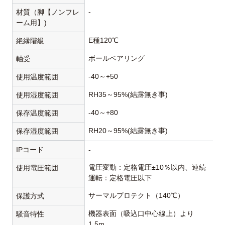
-
材質（脚【ノンフレ
ーム用】)
E種120℃
絶縁階級
ボールベアリング
軸受
-40～+50
使用温度範囲
RH35～95%(結露無き事)
使用湿度範囲
-40～+80
保存温度範囲
RH20～95%(結露無き事)
保存湿度範囲
IPコード
-
電圧変動：定格電圧±10％以内、連続
使用電圧範囲
運転：定格電圧以下
サーマルプロテクト（140℃）
保護方式
機器表面（吸込口中心線上）より
騒音特性
1.5m