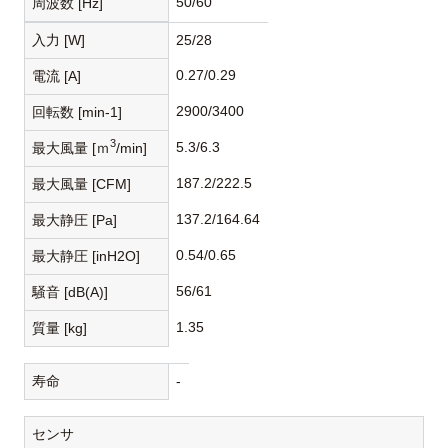
50/60
周波数 [Hz]
入力 [W]
25/28
0.27/0.29
電流 [A]
2900/3400
回転数 [min-1]
3
5.3/6.3
最大風量 [ｍ
/min]
187.2/222.5
最大風量 [CFM]
137.2/164.64
最大静圧 [Pa]
0.54/0.65
最大静圧 [inH2O]
56/61
騒音 [dB(A)]
1.35
質量 [kg]
寿命
-
センサ