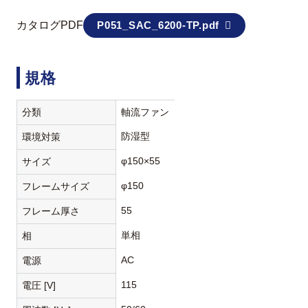
カタログPDF
P051_SAC_6200-TP.pdf
規格
分類
軸流ファン
防湿型
環境対策
φ150×55
サイズ
φ150
フレームサイズ
55
フレーム厚さ
単相
相
AC
電源
115
電圧 [V]