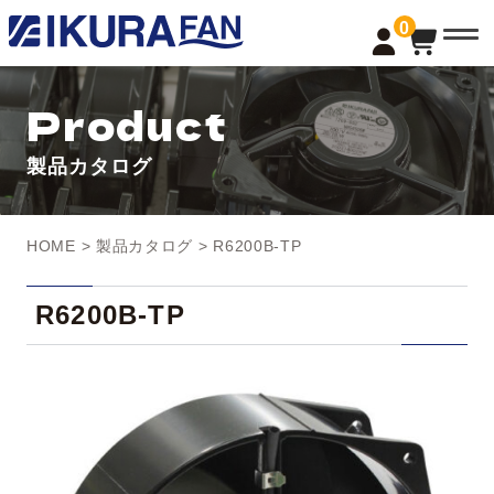
t
0
o
g
g
l
Product
e
n
a
製品カタログ
v
i
g
a
t
HOME
>
製品カタログ
> R6200B-TP
i
o
n
R6200B-TP