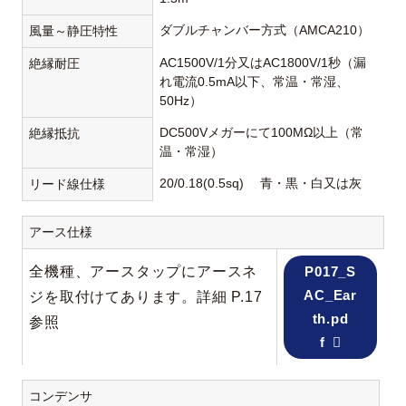
ダブルチャンバー方式（AMCA210）
風量～静圧特性
AC1500V/1分又はAC1800V/1秒（漏
絶縁耐圧
れ電流0.5mA以下、常温・常湿、
50Hz）
DC500Vメガーにて100MΩ以上（常
絶縁抵抗
温・常湿）
20/0.18(0.5sq) 青・黒・白又は灰
リード線仕様
アース仕様
全機種、アースタップにアースネ
P017_S
AC_Ear
ジを取付けてあります。詳細 P.17
th.pd
参照
f
コンデンサ