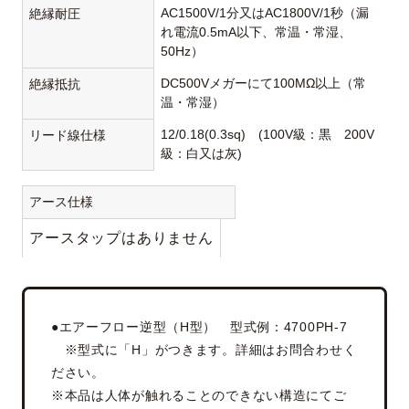
AC1500V/1分又はAC1800V/1秒（漏
絶縁耐圧
れ電流0.5mA以下、常温・常湿、
50Hz）
DC500Vメガーにて100MΩ以上（常
絶縁抵抗
温・常湿）
12/0.18(0.3sq) (100V級：黒 200V
リード線仕様
級：白又は灰)
アース仕様
アースタップはありません
●エアーフロー逆型（H型） 型式例：4700PH-7
※型式に「H」がつきます。詳細はお問合わせく
ださい。
※本品は人体が触れることのできない構造にてご