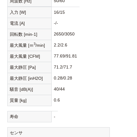
50/60
周波数 [Hz]
入力 [W]
16/15
-/-
電流 [A]
2650/3050
回転数 [min-1]
3
2.2/2.6
最大風量 [ｍ
/min]
77.69/91.81
最大風量 [CFM]
71.2/71.7
最大静圧 [Pa]
0.28/0.28
最大静圧 [inH2O]
40/44
騒音 [dB(A)]
0.6
質量 [kg]
寿命
-
センサ