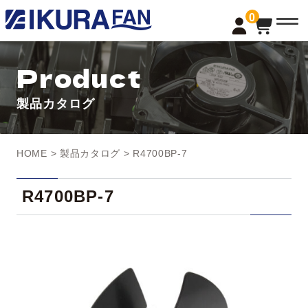
t
0
o
g
g
l
Product
e
n
a
製品カタログ
v
i
g
a
t
HOME
>
製品カタログ
> R4700BP-7
i
o
n
R4700BP-7