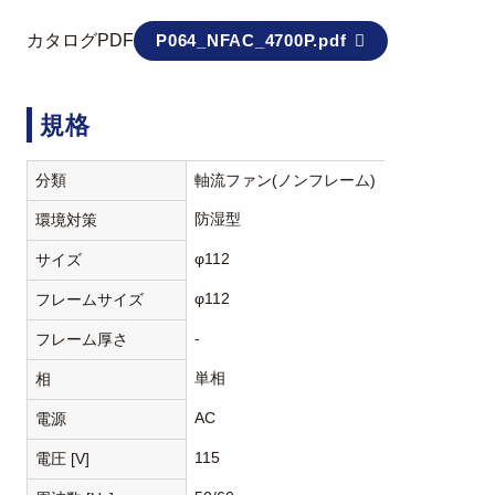
カタログPDF
P064_NFAC_4700P.pdf
規格
分類
軸流ファン(ノンフレーム)
防湿型
環境対策
φ112
サイズ
φ112
フレームサイズ
-
フレーム厚さ
単相
相
AC
電源
115
電圧 [V]