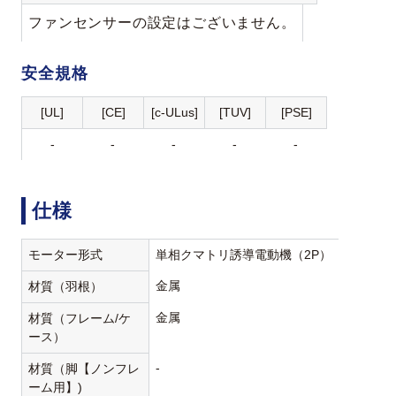
ファンセンサーの設定はございません。
安全規格
[UL]
[CE]
[c-ULus]
[TUV]
[PSE]
-
-
-
-
-
仕様
モーター形式
単相クマトリ誘導電動機（2P）
金属
材質（羽根）
金属
材質（フレーム/ケ
ース）
-
材質（脚【ノンフレ
ーム用】)