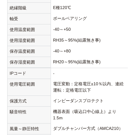
E種120℃
絶縁階級
ボールベアリング
軸受
-40～+50
使用温度範囲
RH35～95%(結露無き事)
使用湿度範囲
-40～+80
保存温度範囲
RH20～95%(結露無き事)
保存湿度範囲
IPコード
-
電圧変動：定格電圧±10％以内、連続
使用電圧範囲
運転：定格電圧以下
インピーダンスプロテクト
保護方式
機器表面（吸込口中心線上）より
騒音特性
1.5m
ダブルチャンバー方式（AMCA210）
風量～静圧特性