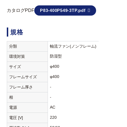
カタログPDF
P83-400P549-3TP.pdf
規格
分類
軸流ファン(ノンフレーム)
防湿型
環境対策
φ400
サイズ
φ400
フレームサイズ
-
フレーム厚さ
-
相
AC
電源
220
電圧 [V]