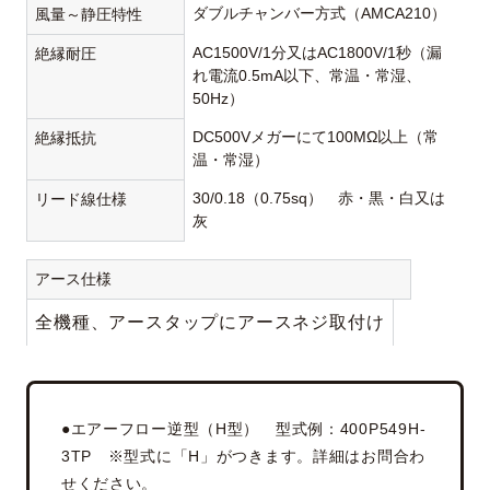
ダブルチャンバー方式（AMCA210）
風量～静圧特性
AC1500V/1分又はAC1800V/1秒（漏
絶縁耐圧
れ電流0.5mA以下、常温・常湿、
50Hz）
DC500Vメガーにて100MΩ以上（常
絶縁抵抗
温・常湿）
30/0.18（0.75sq） 赤・黒・白又は
リード線仕様
灰
アース仕様
全機種、アースタップにアースネジ取付け
●エアーフロー逆型（H型） 型式例：400P549H-
3TP ※型式に「H」がつきます。詳細はお問合わ
せください。