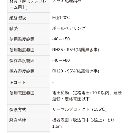
メッキ処理鋼板
材質（脚【ノンフレ
ーム用】)
E種120℃
絶縁階級
ボールベアリング
軸受
-40～+50
使用温度範囲
RH35～95%(結露無き事)
使用湿度範囲
-40～+80
保存温度範囲
RH20～95%(結露無き事)
保存湿度範囲
IPコード
-
電圧変動：定格電圧±10％以内、連続
使用電圧範囲
運転：定格電圧以下
サーマルプロテクト（135℃）
保護方式
機器表面（吸込口中心線上）より
騒音特性
1.5m