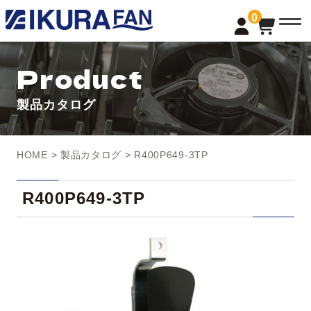
t
0
o
g
g
l
Product
e
n
a
製品カタログ
v
i
g
a
t
HOME
>
製品カタログ
> R400P649-3TP
i
o
n
R400P649-3TP