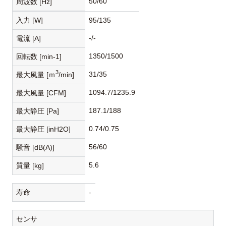
50/60
周波数 [Hz]
入力 [W]
95/135
-/-
電流 [A]
1350/1500
回転数 [min-1]
3
31/35
最大風量 [ｍ
/min]
1094.7/1235.9
最大風量 [CFM]
187.1/188
最大静圧 [Pa]
0.74/0.75
最大静圧 [inH2O]
56/60
騒音 [dB(A)]
5.6
質量 [kg]
寿命
-
センサ