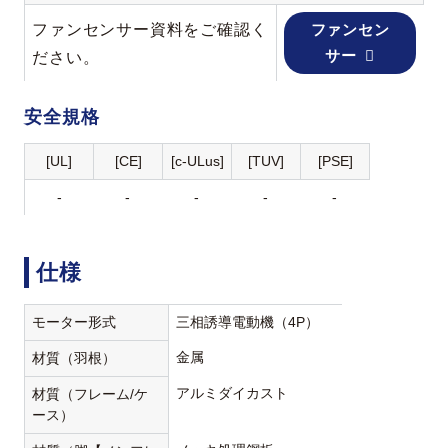
ファンセンサー資料をご確認く
ファンセン
サー
ださい。
安全規格
[UL]
[CE]
[c-ULus]
[TUV]
[PSE]
-
-
-
-
-
仕様
モーター形式
三相誘導電動機（4P）
金属
材質（羽根）
アルミダイカスト
材質（フレーム/ケ
ース）