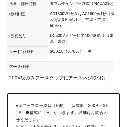
ダブルチャンバー方式（AMCA210）
風量～静圧特性
AC1500V/1分又はAC1800V/1秒（漏
絶縁耐圧
れ電流0.5mA以下、常温・常湿、
50Hz）
DC500Vメガーにて100MΩ以上（常
絶縁抵抗
温・常湿）
30/0.18（0.75sq） 黒
リード線仕様
アース仕様
200V級のみアースタップにアースネジ取付け
●エアーフロー逆型（H型） 型式例：300P049H-
TP ※型式に「H」がつきます。詳細はお問合わ
せください。
※本品は人体が触れることのできない構造にてご