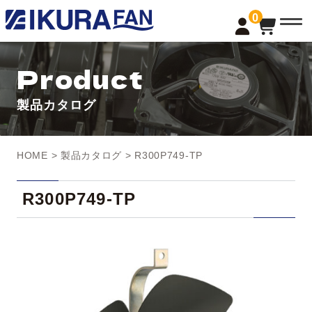
t
0
o
g
g
l
Product
e
n
a
製品カタログ
v
i
g
a
t
HOME
>
製品カタログ
> R300P749-TP
i
o
n
R300P749-TP