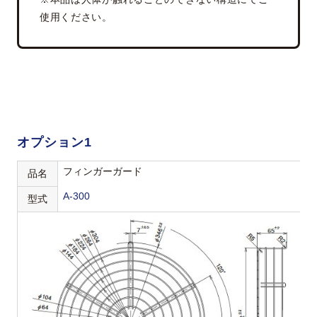
使用ください。
オプション1
フィンガーガード
品名
A-300
型式