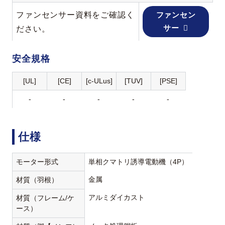
ファンセンサー資料をご確認く
ファンセン
サー
ださい。
安全規格
[UL]
[CE]
[c-ULus]
[TUV]
[PSE]
-
-
-
-
-
仕様
モーター形式
単相クマトリ誘導電動機（4P）
金属
材質（羽根）
アルミダイカスト
材質（フレーム/ケ
ース）