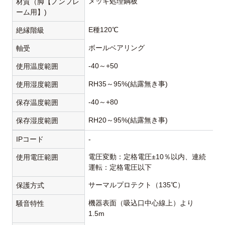
メッキ処理鋼板
材質（脚【ノンフレ
ーム用】)
E種120℃
絶縁階級
ボールベアリング
軸受
-40～+50
使用温度範囲
RH35～95%(結露無き事)
使用湿度範囲
-40～+80
保存温度範囲
RH20～95%(結露無き事)
保存湿度範囲
IPコード
-
電圧変動：定格電圧±10％以内、連続
使用電圧範囲
運転：定格電圧以下
サーマルプロテクト（135℃）
保護方式
機器表面（吸込口中心線上）より
騒音特性
1.5m