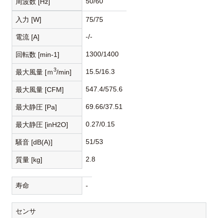
50/60
周波数 [Hz]
入力 [W]
75/75
-/-
電流 [A]
1300/1400
回転数 [min-1]
3
15.5/16.3
最大風量 [ｍ
/min]
547.4/575.6
最大風量 [CFM]
69.66/37.51
最大静圧 [Pa]
0.27/0.15
最大静圧 [inH2O]
51/53
騒音 [dB(A)]
2.8
質量 [kg]
寿命
-
センサ