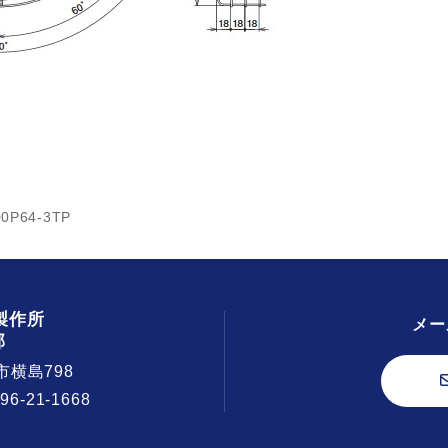
0P64-3TP
製作所
メー
部
市横島798
296-21-1668