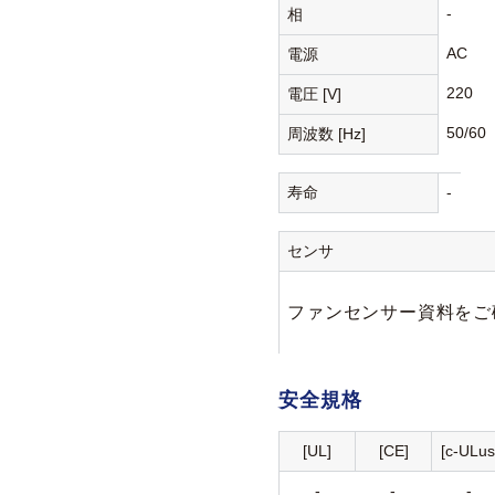
-
相
AC
電源
220
電圧 [V]
50/60
周波数 [Hz]
寿命
-
センサ
ファンセンサー資料をご
安全規格
[UL]
[CE]
[c-ULus
-
-
-