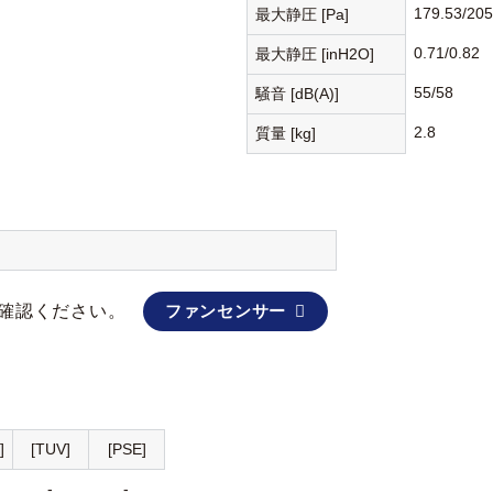
179.53/205
最大静圧 [Pa]
0.71/0.82
最大静圧 [inH2O]
55/58
騒音 [dB(A)]
2.8
質量 [kg]
確認ください。
ファンセンサー
]
[TUV]
[PSE]
-
-