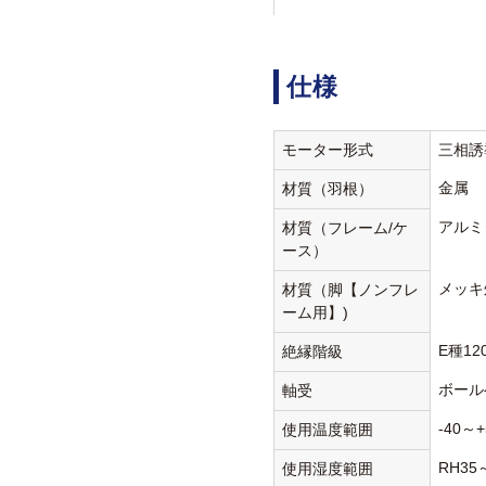
仕様
モーター形式
三相誘
金属
材質（羽根）
アルミ
材質（フレーム/ケ
ース）
メッキ
材質（脚【ノンフレ
ーム用】)
E種12
絶縁階級
ボール
軸受
-40～+
使用温度範囲
RH35
使用湿度範囲