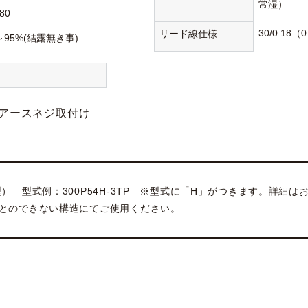
常湿）
80
30/0.18
リード線仕様
～95%(結露無き事)
アースネジ取付け
） 型式例：300P54H-3TP ※型式に「H」がつきます。詳細
とのできない構造にてご使用ください。