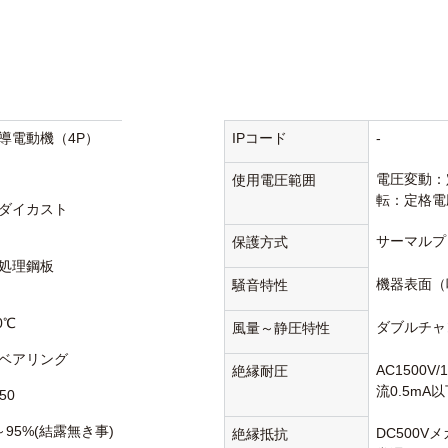
導電動機（4P）
IPコード
-
電圧変動：
使用電圧範囲
転：定格電
ダイカスト
サーマルプ
保護方式
処理鋼板
機器表面（
騒音特性
0℃
ダブルチャ
風量～静圧特性
ベアリング
AC1500V
絶縁耐圧
流0.5mA
50
～95%(結露無き事)
DC500V
絶縁抵抗