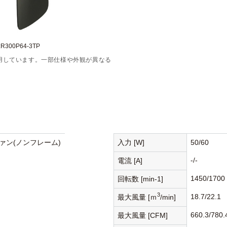
300P64-3TP
用しています。一部仕様や外観が異なる
ァン(ノンフレーム)
入力 [W]
50/60
-/-
電流 [A]
1450/1700
回転数 [min-1]
3
18.7/22.1
最大風量 [ｍ
/min]
660.3/780.
最大風量 [CFM]