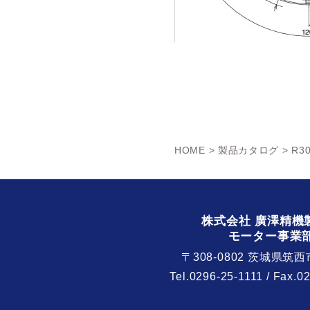
HOME
>
製品カタログ
> R30
株式会社 廣澤精機
モーター事業
〒308-0802 茨城県筑西
Tel.
0296-25-1111
/ Fax.0