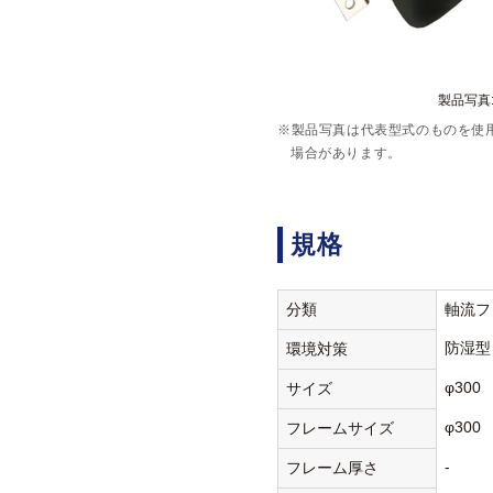
製品写真:R
※製品写真は代表型式のものを使
場合があります。
規格
分類
軸流フ
防湿型
環境対策
φ300
サイズ
φ300
フレームサイズ
-
フレーム厚さ