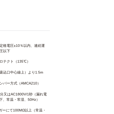
定格電圧±10％以内、連続運
圧以下
ロテクト（135℃）
吸込口中心線上）より1.5m
ンバー方式（AMCA210）
/1分又はAC1800V/1秒（漏れ電
以下、常温・常湿、50Hz）
メガーにて100MΩ以上（常温・