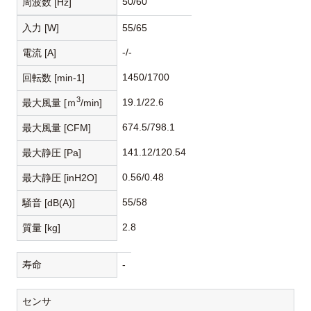
50/60
周波数 [Hz]
入力 [W]
55/65
-/-
電流 [A]
1450/1700
回転数 [min-1]
3
19.1/22.6
最大風量 [ｍ
/min]
674.5/798.1
最大風量 [CFM]
141.12/120.54
最大静圧 [Pa]
0.56/0.48
最大静圧 [inH2O]
55/58
騒音 [dB(A)]
2.8
質量 [kg]
寿命
-
センサ