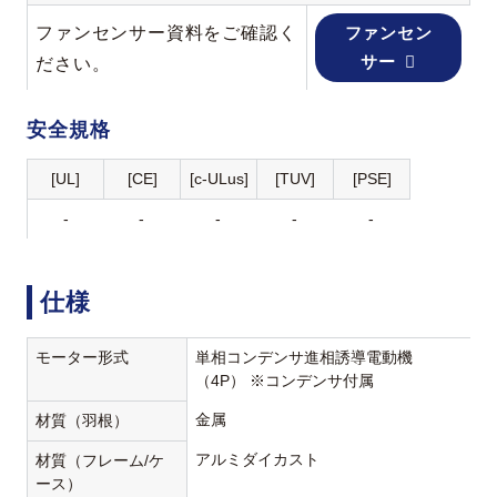
ファンセンサー資料をご確認く
ファンセン
サー
ださい。
安全規格
[UL]
[CE]
[c-ULus]
[TUV]
[PSE]
-
-
-
-
-
仕様
モーター形式
単相コンデンサ進相誘導電動機
（4P） ※コンデンサ付属
金属
材質（羽根）
アルミダイカスト
材質（フレーム/ケ
ース）