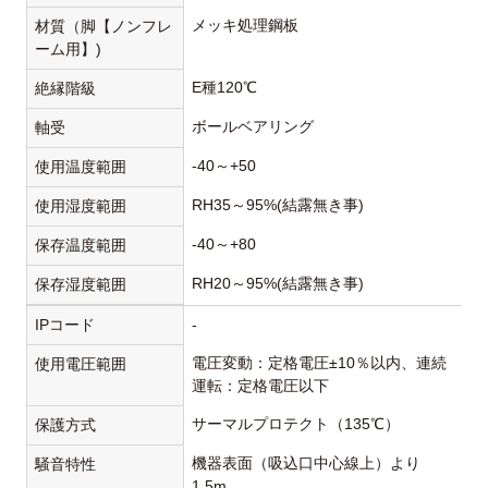
メッキ処理鋼板
材質（脚【ノンフレ
ーム用】)
E種120℃
絶縁階級
ボールベアリング
軸受
-40～+50
使用温度範囲
RH35～95%(結露無き事)
使用湿度範囲
-40～+80
保存温度範囲
RH20～95%(結露無き事)
保存湿度範囲
IPコード
-
電圧変動：定格電圧±10％以内、連続
使用電圧範囲
運転：定格電圧以下
サーマルプロテクト（135℃）
保護方式
機器表面（吸込口中心線上）より
騒音特性
1.5m