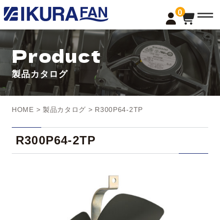
t
0
o
g
g
l
Product
e
n
a
製品カタログ
v
i
g
a
t
HOME
>
製品カタログ
> R300P64-2TP
i
o
n
R300P64-2TP