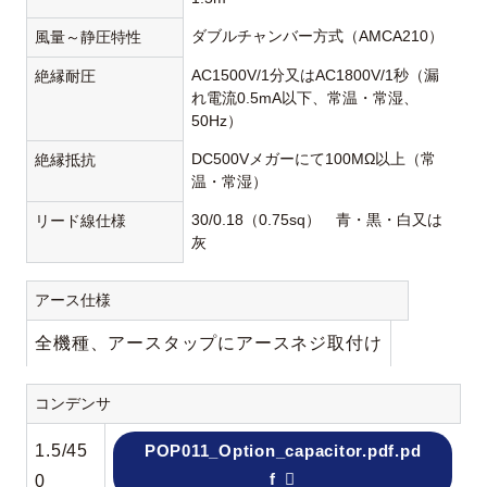
ダブルチャンバー方式（AMCA210）
風量～静圧特性
AC1500V/1分又はAC1800V/1秒（漏
絶縁耐圧
れ電流0.5mA以下、常温・常湿、
50Hz）
DC500Vメガーにて100MΩ以上（常
絶縁抵抗
温・常湿）
30/0.18（0.75sq） 青・黒・白又は
リード線仕様
灰
アース仕様
全機種、アースタップにアースネジ取付け
コンデンサ
1.5/45
POP011_Option_capacitor.pdf.pd
f
0