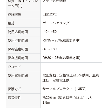
メッキ処理鋼板
材質（脚【ノンフレ
ーム用】)
E種120℃
絶縁階級
ボールベアリング
軸受
-40～+50
使用温度範囲
RH35～95%(結露無き事)
使用湿度範囲
-40～+80
保存温度範囲
RH20～95%(結露無き事)
保存湿度範囲
IPコード
-
電圧変動：定格電圧±10％以内、連続
使用電圧範囲
運転：定格電圧以下
サーマルプロテクト（135℃）
保護方式
機器表面（吸込口中心線上）より
騒音特性
1.5m