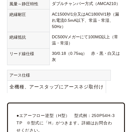
ダブルチャンバー方式（AMCA210）
風量～静圧特性
AC1500V/1分又はAC1800V/1秒（漏
絶縁耐圧
れ電流0.5mA以下、常温・常湿、
50Hz）
DC500Vメガーにて100MΩ以上（常
絶縁抵抗
温・常湿）
30/0.18（0.75sq） 赤・黒・白又は
リード線仕様
灰
アース仕様
全機種、アースタップにアースネジ取付け
●エアーフロー逆型（H型） 型式例：250P54H-3
TP ※型式に「H」がつきます。詳細はお問合わ
せください。