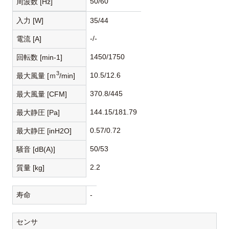
50/60
周波数 [Hz]
入力 [W]
35/44
-/-
電流 [A]
1450/1750
回転数 [min-1]
3
10.5/12.6
最大風量 [ｍ
/min]
370.8/445
最大風量 [CFM]
144.15/181.79
最大静圧 [Pa]
0.57/0.72
最大静圧 [inH2O]
50/53
騒音 [dB(A)]
2.2
質量 [kg]
寿命
-
センサ