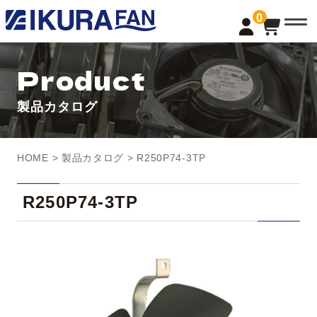
t
0
o
g
g
l
Product
e
n
a
製品カタログ
v
i
g
a
t
HOME
>
製品カタログ
> R250P74-3TP
i
o
n
R250P74-3TP