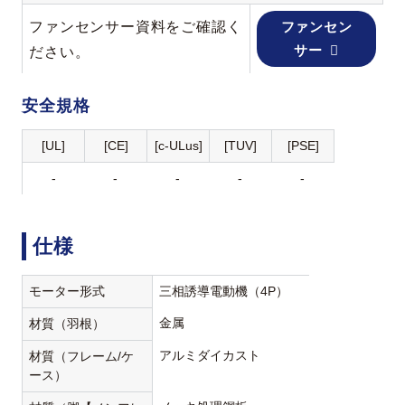
ファンセンサー資料をご確認く
ファンセン
サー
ださい。
安全規格
[UL]
[CE]
[c-ULus]
[TUV]
[PSE]
-
-
-
-
-
仕様
モーター形式
三相誘導電動機（4P）
金属
材質（羽根）
アルミダイカスト
材質（フレーム/ケ
ース）