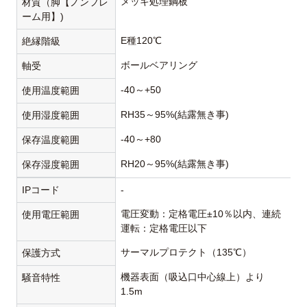
メッキ処理鋼板
材質（脚【ノンフレ
ーム用】)
E種120℃
絶縁階級
ボールベアリング
軸受
-40～+50
使用温度範囲
RH35～95%(結露無き事)
使用湿度範囲
-40～+80
保存温度範囲
RH20～95%(結露無き事)
保存湿度範囲
IPコード
-
電圧変動：定格電圧±10％以内、連続
使用電圧範囲
運転：定格電圧以下
サーマルプロテクト（135℃）
保護方式
機器表面（吸込口中心線上）より
騒音特性
1.5m