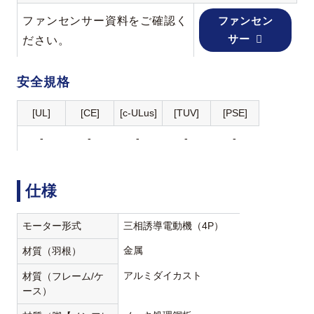
ファンセンサー資料をご確認く
ファンセン
サー
ださい。
安全規格
[UL]
[CE]
[c-ULus]
[TUV]
[PSE]
-
-
-
-
-
仕様
モーター形式
三相誘導電動機（4P）
金属
材質（羽根）
アルミダイカスト
材質（フレーム/ケ
ース）