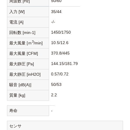
50/60
周波数 [Hz]
入力 [W]
35/44
-/-
電流 [A]
1450/1750
回転数 [min-1]
3
10.5/12.6
最大風量 [ｍ
/min]
370.8/445
最大風量 [CFM]
144.15/181.79
最大静圧 [Pa]
0.57/0.72
最大静圧 [inH2O]
50/53
騒音 [dB(A)]
2.2
質量 [kg]
寿命
-
センサ