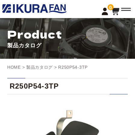
t
0
o
g
g
l
Product
e
n
a
製品カタログ
v
i
g
a
t
HOME
>
製品カタログ
> R250P54-3TP
i
o
n
R250P54-3TP