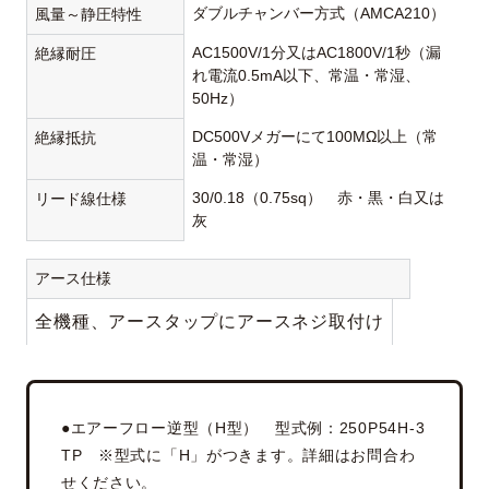
ダブルチャンバー方式（AMCA210）
風量～静圧特性
AC1500V/1分又はAC1800V/1秒（漏
絶縁耐圧
れ電流0.5mA以下、常温・常湿、
50Hz）
DC500Vメガーにて100MΩ以上（常
絶縁抵抗
温・常湿）
30/0.18（0.75sq） 赤・黒・白又は
リード線仕様
灰
アース仕様
全機種、アースタップにアースネジ取付け
●エアーフロー逆型（H型） 型式例：250P54H-3
TP ※型式に「H」がつきます。詳細はお問合わ
せください。