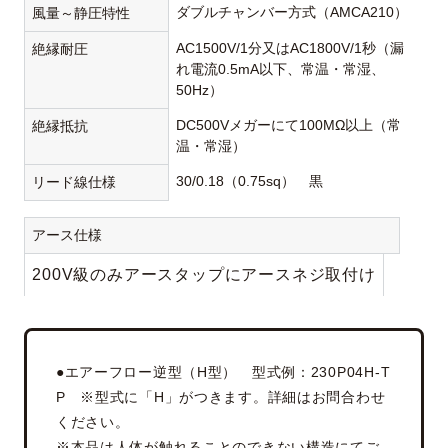
ダブルチャンバー方式（AMCA210）
風量～静圧特性
AC1500V/1分又はAC1800V/1秒（漏
絶縁耐圧
れ電流0.5mA以下、常温・常湿、
50Hz）
DC500Vメガーにて100MΩ以上（常
絶縁抵抗
温・常湿）
30/0.18（0.75sq） 黒
リード線仕様
アース仕様
200V級のみアースタップにアースネジ取付け
●エアーフロー逆型（H型） 型式例：230P04H-T
P ※型式に「H」がつきます。詳細はお問合わせ
ください。
※本品は人体が触れることのできない構造にてご