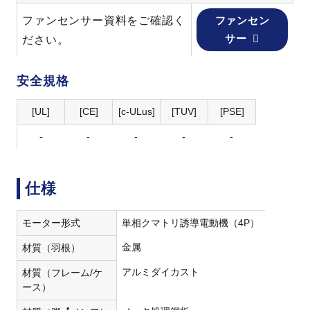
ファンセンサー資料をご確認く
ファンセン
サー
ださい。
安全規格
[UL]
[CE]
[c-ULus]
[TUV]
[PSE]
-
-
-
-
-
仕様
モーター形式
単相クマトリ誘導電動機（4P）
金属
材質（羽根）
アルミダイカスト
材質（フレーム/ケ
ース）