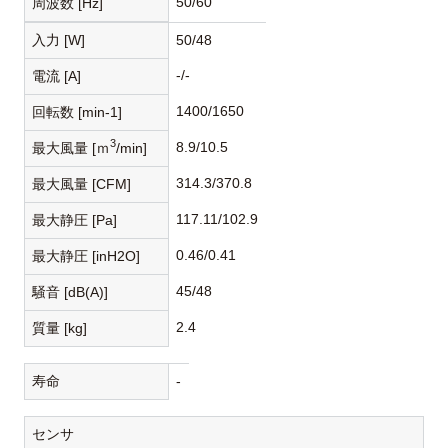
50/60
周波数 [Hz]
入力 [W]
50/48
-/-
電流 [A]
1400/1650
回転数 [min-1]
3
8.9/10.5
最大風量 [ｍ
/min]
314.3/370.8
最大風量 [CFM]
117.11/102.9
最大静圧 [Pa]
0.46/0.41
最大静圧 [inH2O]
45/48
騒音 [dB(A)]
2.4
質量 [kg]
寿命
-
センサ