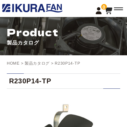
t
0
o
g
g
l
Product
e
n
a
製品カタログ
v
i
g
a
t
HOME
>
製品カタログ
> R230P14-TP
i
o
n
R230P14-TP