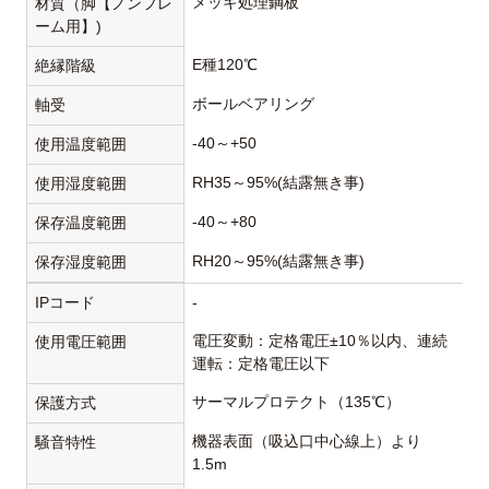
メッキ処理鋼板
材質（脚【ノンフレ
ーム用】)
E種120℃
絶縁階級
ボールベアリング
軸受
-40～+50
使用温度範囲
RH35～95%(結露無き事)
使用湿度範囲
-40～+80
保存温度範囲
RH20～95%(結露無き事)
保存湿度範囲
IPコード
-
電圧変動：定格電圧±10％以内、連続
使用電圧範囲
運転：定格電圧以下
サーマルプロテクト（135℃）
保護方式
機器表面（吸込口中心線上）より
騒音特性
1.5m