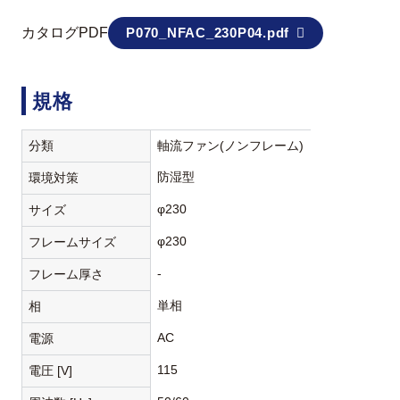
カタログPDF
P070_NFAC_230P04.pdf
規格
分類
軸流ファン(ノンフレーム)
防湿型
環境対策
φ230
サイズ
φ230
フレームサイズ
-
フレーム厚さ
単相
相
AC
電源
115
電圧 [V]