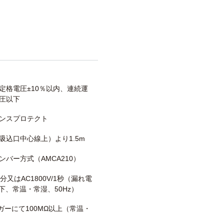
定格電圧±10％以内、連続運
圧以下
ンスプロテクト
吸込口中心線上）より1.5m
ンバー方式（AMCA210）
/1分又はAC1800V/1秒（漏れ電
以下、常温・常湿、50Hz）
メガーにて100MΩ以上（常温・