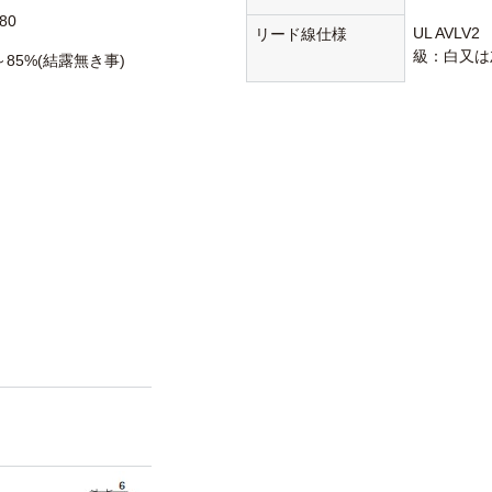
80
UL AVLV
リード線仕様
級：白又は
～85%(結露無き事)