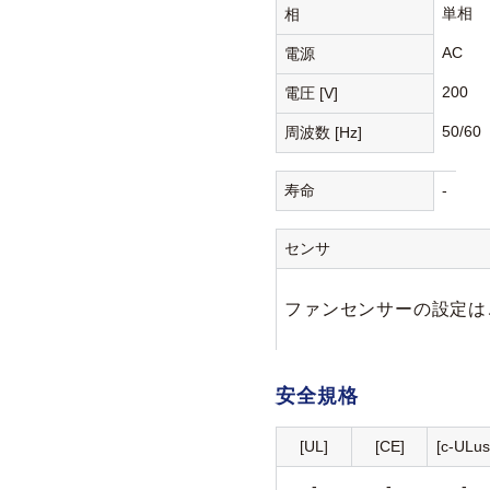
単相
相
AC
電源
200
電圧 [V]
50/60
周波数 [Hz]
寿命
-
センサ
ファンセンサーの設定は
安全規格
[UL]
[CE]
[c-ULus
-
-
-