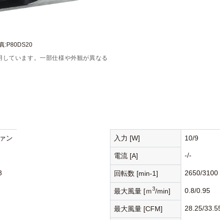
:P80DS20
用しています。一部仕様や外観が異なる
ァン
入力 [W]
10/9
-/-
電流 [A]
8
2650/3100
回転数 [min-1]
3
0.8/0.95
最大風量 [ｍ
/min]
28.25/33.5
最大風量 [CFM]