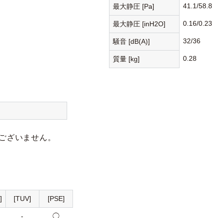
41.1/58.8
最大静圧 [Pa]
0.16/0.23
最大静圧 [inH2O]
32/36
騒音 [dB(A)]
0.28
質量 [kg]
ございません。
]
[TUV]
[PSE]
-
◯