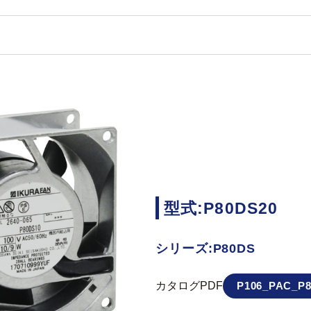
型式:P80DS20
シリーズ:P80DS
カタログPDF
P106_PAC_P8