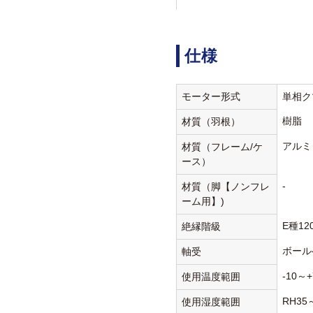
仕様
モーター形式
単相ク
樹脂
材質（羽根）
アルミ
材質（フレーム/ケ
ース）
-
材質（脚【ノンフレ
ーム用】)
E種12
絶縁階級
ボール
軸受
-10～+
使用温度範囲
RH35
使用湿度範囲