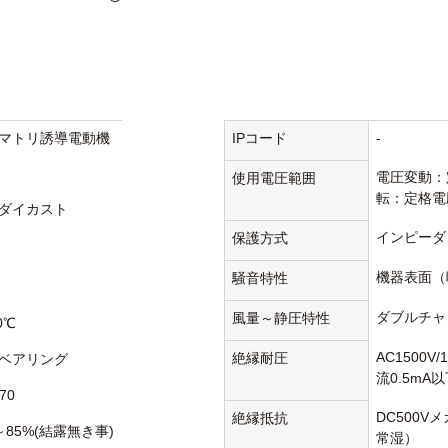
マトリ誘導電動機
IPコード
-
電圧変動：
使用電圧範囲
転：定格電
ダイカスト
インピーダ
保護方式
機器表面（
騒音特性
ダブルチャ
風量～静圧特性
0℃
AC1500V
絶縁耐圧
ベアリング
流0.5mA
70
DC500V
絶縁抵抗
～85%(結露無き事)
常湿）