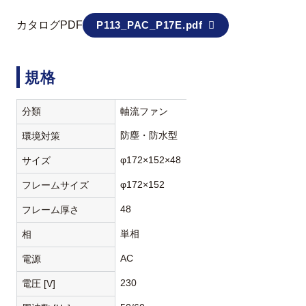
カタログPDF
P113_PAC_P17E.pdf
規格
分類
軸流ファン
防塵・防水型
環境対策
φ172×152×48
サイズ
φ172×152
フレームサイズ
48
フレーム厚さ
単相
相
AC
電源
230
電圧 [V]