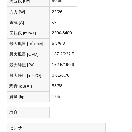
50/60
周波数 [Hz]
入力 [W]
22/26
-/-
電流 [A]
2900/3400
回転数 [min-1]
3
5.3/6.3
最大風量 [ｍ
/min]
187.2/222.5
最大風量 [CFM]
152.5/190.9
最大静圧 [Pa]
0.61/0.76
最大静圧 [inH2O]
53/58
騒音 [dB(A)]
1.05
質量 [kg]
寿命
-
センサ