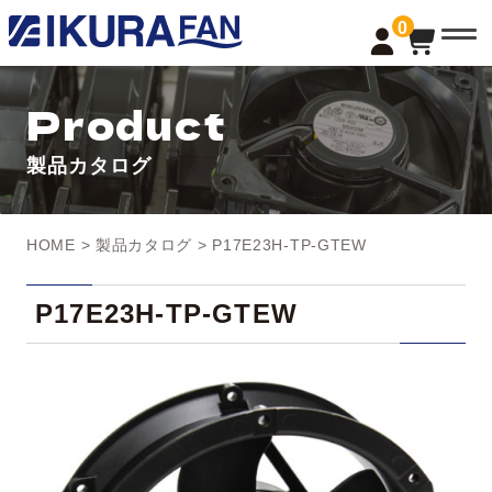
t
0
o
g
g
l
Product
e
n
a
製品カタログ
v
i
g
a
t
HOME
>
製品カタログ
> P17E23H-TP-GTEW
i
o
n
P17E23H-TP-GTEW