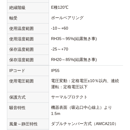
E種120℃
絶縁階級
ボールベアリング
軸受
-10～+60
使用温度範囲
RH35～95%(結露無き事)
使用湿度範囲
-25～+70
保存温度範囲
RH20～85%(結露無き事)
保存湿度範囲
IPコード
IP55
電圧変動：定格電圧±10％以内、連続
使用電圧範囲
運転：定格電圧以下
サーマルプロテクト
保護方式
機器表面（吸込口中心線上）より
騒音特性
1.5m
ダブルチャンバー方式（AMCA210）
風量～静圧特性