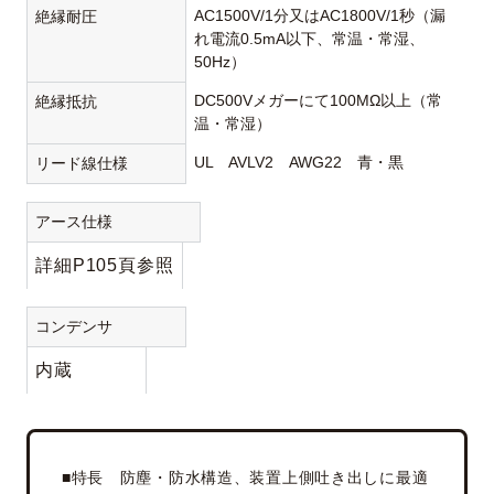
AC1500V/1分又はAC1800V/1秒（漏
絶縁耐圧
れ電流0.5mA以下、常温・常湿、
50Hz）
DC500Vメガーにて100MΩ以上（常
絶縁抵抗
温・常湿）
UL AVLV2 AWG22 青・黒
リード線仕様
アース仕様
詳細P105頁参照
コンデンサ
内蔵
■特長 防塵・防水構造、装置上側吐き出しに最適