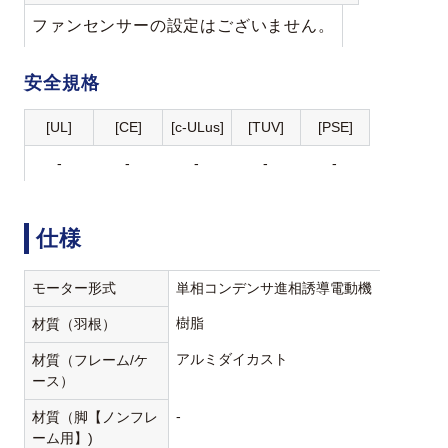
ファンセンサーの設定はございません。
安全規格
[UL]
[CE]
[c-ULus]
[TUV]
[PSE]
-
-
-
-
-
仕様
モーター形式
単相コンデンサ進相誘導電動機
樹脂
材質（羽根）
アルミダイカスト
材質（フレーム/ケ
ース）
-
材質（脚【ノンフレ
ーム用】)