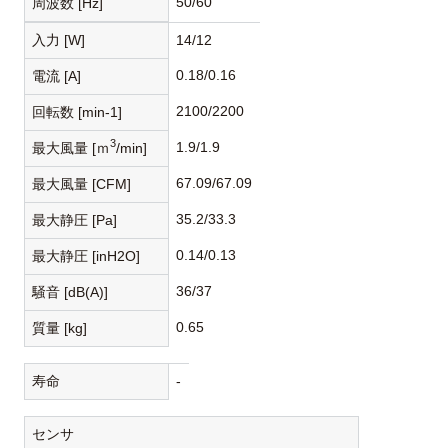
50/60
周波数 [Hz]
入力 [W]
14/12
0.18/0.16
電流 [A]
2100/2200
回転数 [min-1]
3
1.9/1.9
最大風量 [ｍ
/min]
67.09/67.09
最大風量 [CFM]
35.2/33.3
最大静圧 [Pa]
0.14/0.13
最大静圧 [inH2O]
36/37
騒音 [dB(A)]
0.65
質量 [kg]
寿命
-
センサ