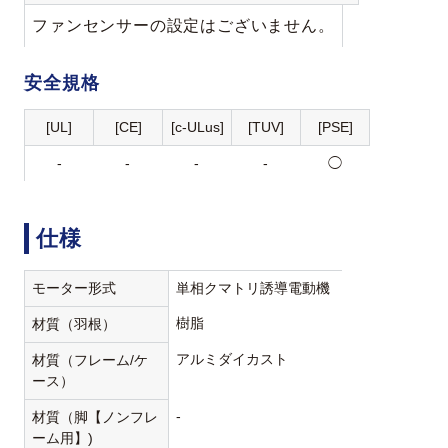
ファンセンサーの設定はございません。
安全規格
[UL]
[CE]
[c-ULus]
[TUV]
[PSE]
-
-
-
-
◯
仕様
モーター形式
単相クマトリ誘導電動機
樹脂
材質（羽根）
アルミダイカスト
材質（フレーム/ケ
ース）
-
材質（脚【ノンフレ
ーム用】)