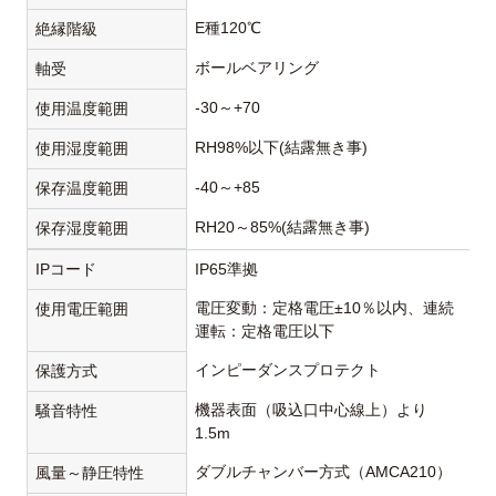
E種120℃
絶縁階級
ボールベアリング
軸受
-30～+70
使用温度範囲
RH98%以下(結露無き事)
使用湿度範囲
-40～+85
保存温度範囲
RH20～85%(結露無き事)
保存湿度範囲
IPコード
IP65準拠
電圧変動：定格電圧±10％以内、連続
使用電圧範囲
運転：定格電圧以下
インピーダンスプロテクト
保護方式
機器表面（吸込口中心線上）より
騒音特性
1.5m
ダブルチャンバー方式（AMCA210）
風量～静圧特性