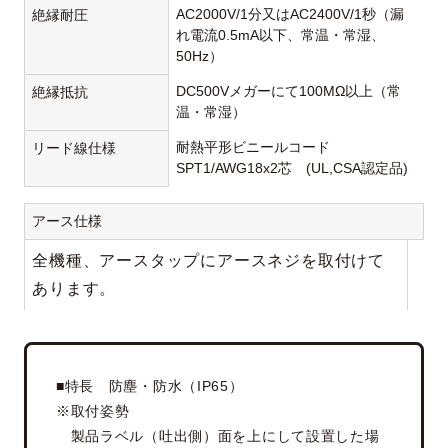
AC2000V/1分又はAC2400V/1秒（漏
絶縁耐圧
れ電流0.5mA以下、常温・常湿、
50Hz）
DC500Vメガーにて100MΩ以上（常
絶縁抵抗
温・常湿）
耐熱平形ビニールコード
リード線仕様
SPT1/AWG18x2芯 (UL,CSA認定品)
アース仕様
全機種、アースタップにアースネジを取付けて
あります。
■特長 防塵・防水（IP65）
※取付姿勢
製品ラベル（吐出側）面を上にして設置した場