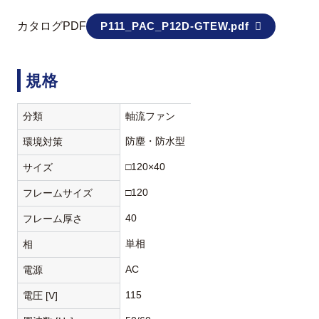
カタログPDF
P111_PAC_P12D-GTEW.pdf
規格
分類
軸流ファン
防塵・防水型
環境対策
□120×40
サイズ
□120
フレームサイズ
40
フレーム厚さ
単相
相
AC
電源
115
電圧 [V]