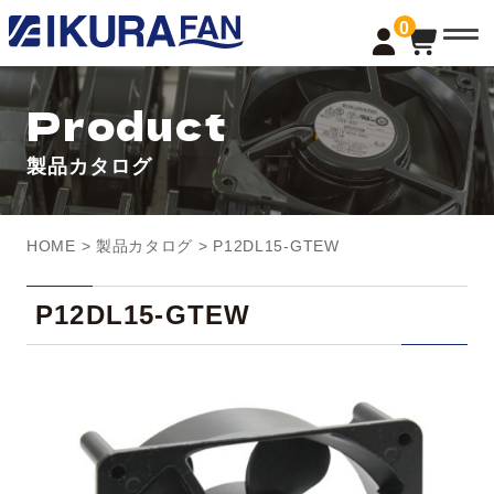
t
0
o
g
g
l
Product
e
n
a
製品カタログ
v
i
g
a
t
HOME
>
製品カタログ
> P12DL15-GTEW
i
o
n
P12DL15-GTEW