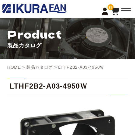
t
0
o
g
g
l
Product
e
n
a
製品カタログ
v
i
g
a
t
HOME
>
製品カタログ
> LTHF2B2-A03-4950Ｗ
i
o
n
LTHF2B2-A03-4950Ｗ