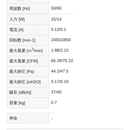
50/60
周波数 [Hz]
入力 [W]
15/14
0.12/0.1
電流 [A]
2450/2850
回転数 [min-1]
3
1.88/2.13
最大風量 [ｍ
/min]
66.39/75.22
最大風量 [CFM]
44.2/47.5
最大静圧 [Pa]
0.17/0.19
最大静圧 [inH2O]
37/40
騒音 [dB(A)]
0.7
質量 [kg]
寿命
-