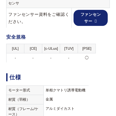
センサ
ファンセンサー資料をご確認く
ファンセン
サー
ださい。
安全規格
[UL]
[CE]
[c-ULus]
[TUV]
[PSE]
-
-
-
-
◯
仕様
モーター形式
単相クマトリ誘導電動機
金属
材質（羽根）
アルミダイカスト
材質（フレーム/ケ
ース）