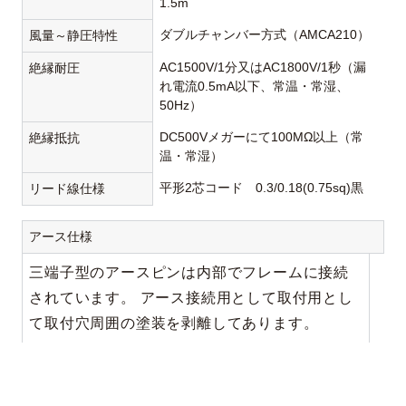
1.5m
ダブルチャンバー方式（AMCA210）
風量～静圧特性
AC1500V/1分又はAC1800V/1秒（漏
絶縁耐圧
れ電流0.5mA以下、常温・常湿、
50Hz）
DC500Vメガーにて100MΩ以上（常
絶縁抵抗
温・常湿）
平形2芯コード 0.3/0.18(0.75sq)黒
リード線仕様
アース仕様
三端子型のアースピンは内部でフレームに接続
されています。 アース接続用として取付用とし
て取付穴周囲の塗装を剥離してあります。