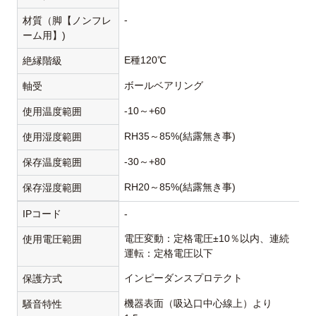
-
材質（脚【ノンフレ
ーム用】)
E種120℃
絶縁階級
ボールベアリング
軸受
-10～+60
使用温度範囲
RH35～85%(結露無き事)
使用湿度範囲
-30～+80
保存温度範囲
RH20～85%(結露無き事)
保存湿度範囲
IPコード
-
電圧変動：定格電圧±10％以内、連続
使用電圧範囲
運転：定格電圧以下
インピーダンスプロテクト
保護方式
機器表面（吸込口中心線上）より
騒音特性