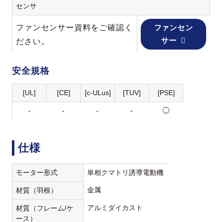
センサ
ファンセンサー資料をご確認く
ファンセン
サー
ださい。
安全規格
[UL]
[CE]
[c-ULus]
[TUV]
[PSE]
-
-
-
-
◯
仕様
モーター形式
単相クマトリ誘導電動機
金属
材質（羽根）
アルミダイカスト
材質（フレーム/ケ
ース）