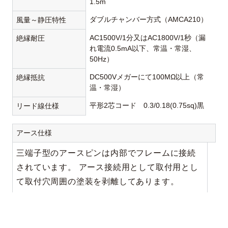
1.5m
ダブルチャンバー方式（AMCA210）
風量～静圧特性
AC1500V/1分又はAC1800V/1秒（漏
絶縁耐圧
れ電流0.5mA以下、常温・常湿、
50Hz）
DC500Vメガーにて100MΩ以上（常
絶縁抵抗
温・常湿）
平形2芯コード 0.3/0.18(0.75sq)黒
リード線仕様
アース仕様
三端子型のアースピンは内部でフレームに接続
されています。 アース接続用として取付用とし
て取付穴周囲の塗装を剥離してあります。