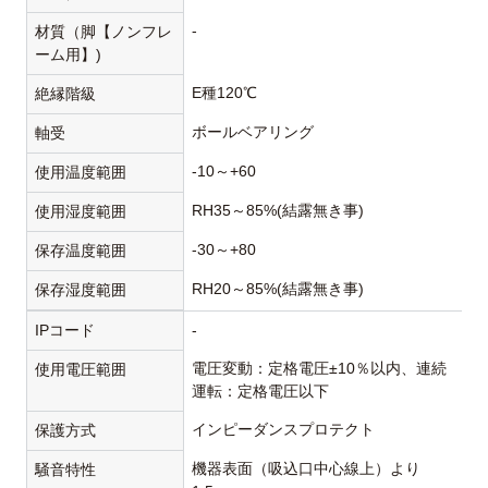
-
材質（脚【ノンフレ
ーム用】)
E種120℃
絶縁階級
ボールベアリング
軸受
-10～+60
使用温度範囲
RH35～85%(結露無き事)
使用湿度範囲
-30～+80
保存温度範囲
RH20～85%(結露無き事)
保存湿度範囲
IPコード
-
電圧変動：定格電圧±10％以内、連続
使用電圧範囲
運転：定格電圧以下
インピーダンスプロテクト
保護方式
機器表面（吸込口中心線上）より
騒音特性