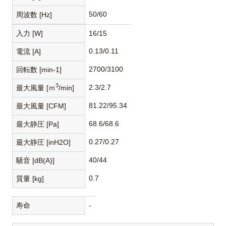
50/60
周波数 [Hz]
入力 [W]
16/15
0.13/0.11
電流 [A]
2700/3100
回転数 [min-1]
3
2.3/2.7
最大風量 [ｍ
/min]
81.22/95.34
最大風量 [CFM]
68.6/68.6
最大静圧 [Pa]
0.27/0.27
最大静圧 [inH2O]
40/44
騒音 [dB(A)]
0.7
質量 [kg]
寿命
-