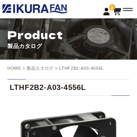
t
0
o
g
g
l
Product
e
n
a
製品カタログ
v
i
g
a
t
HOME
>
製品カタログ
> LTHF2B2-A03-4556L
i
o
n
LTHF2B2-A03-4556L