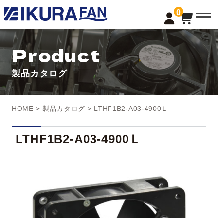
t
0
o
g
g
l
Product
e
n
a
製品カタログ
v
i
g
a
t
HOME
>
製品カタログ
> LTHF1B2-A03-4900Ｌ
i
o
n
LTHF1B2-A03-4900Ｌ