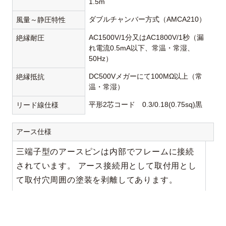
1.5m
ダブルチャンバー方式（AMCA210）
風量～静圧特性
AC1500V/1分又はAC1800V/1秒（漏
絶縁耐圧
れ電流0.5mA以下、常温・常湿、
50Hz）
DC500Vメガーにて100MΩ以上（常
絶縁抵抗
温・常湿）
平形2芯コード 0.3/0.18(0.75sq)黒
リード線仕様
アース仕様
三端子型のアースピンは内部でフレームに接続
されています。 アース接続用として取付用とし
て取付穴周囲の塗装を剥離してあります。