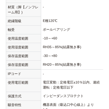
-
材質（脚【ノンフレ
ーム用】)
E種120℃
絶縁階級
ボールベアリング
軸受
-10～+60
使用温度範囲
RH35～85%(結露無き事)
使用湿度範囲
-30～+80
保存温度範囲
RH20～85%(結露無き事)
保存湿度範囲
IPコード
-
電圧変動：定格電圧±10％以内、連続
使用電圧範囲
運転：定格電圧以下
インピーダンスプロテクト
保護方式
機器表面（吸込口中心線上）より
騒音特性