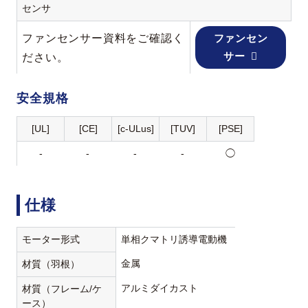
センサ
ファンセンサー資料をご確認く
ファンセン
サー
ださい。
安全規格
[UL]
[CE]
[c-ULus]
[TUV]
[PSE]
-
-
-
-
◯
仕様
モーター形式
単相クマトリ誘導電動機
金属
材質（羽根）
アルミダイカスト
材質（フレーム/ケ
ース）