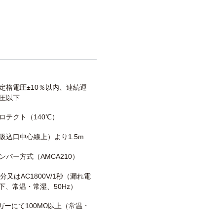
定格電圧±10％以内、連続運
圧以下
ロテクト（140℃）
吸込口中心線上）より1.5m
ンバー方式（AMCA210）
/1分又はAC1800V/1秒（漏れ電
以下、常温・常湿、50Hz）
メガーにて100MΩ以上（常温・