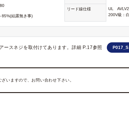
80
UL AVL
リード線仕様
200V級：
～85%(結露無き事)
ースネジを取付けてあります。詳細 P.17参照
P017_S
ございますので、お問い合わせ下さい。