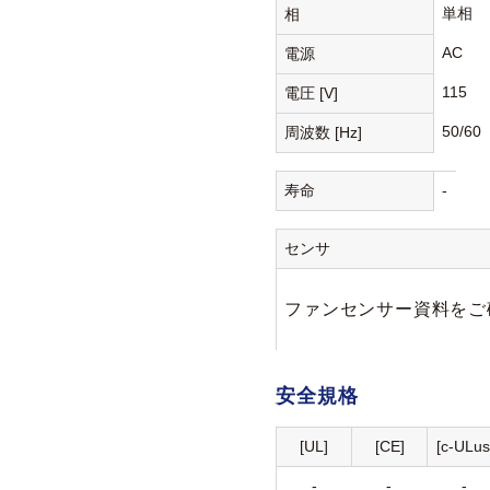
単相
相
AC
電源
115
電圧 [V]
50/60
周波数 [Hz]
寿命
-
センサ
ファンセンサー資料をご
安全規格
[UL]
[CE]
[c-ULus
-
-
-