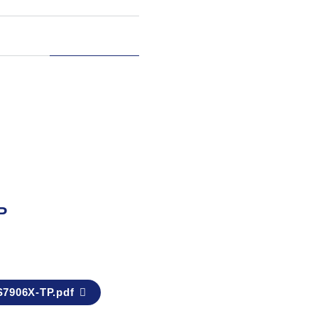
P
7906X-TP.pdf