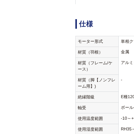
仕様
モーター形式
単相ク
金属
材質（羽根）
アルミ
材質（フレーム/ケ
ース）
-
材質（脚【ノンフレ
ーム用】)
E種12
絶縁階級
ボール
軸受
-10～+
使用温度範囲
RH35
使用湿度範囲