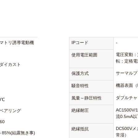
マトリ誘導電動機
IPコード
-
電圧変動：
使用電圧範囲
転：定格電
ダイカスト
サーマルプ
保護方式
機器表面（
騒音特性
ダブルチャ
風量～静圧特性
0℃
AC1500V
絶縁耐圧
ベアリング
流0.5mA
60
DC500V
絶縁抵抗
～85%(結露無き事)
常湿）