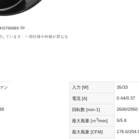
S7906BX-TP
用しています。一部仕様や外観が異なる
ァン
入力 [W]
35/33
0.44/0.37
電流 [A]
38
2600/2950
回転数 [min-1]
3
5/5.8
最大風量 [ｍ
/min]
176.6/204.
最大風量 [CFM]