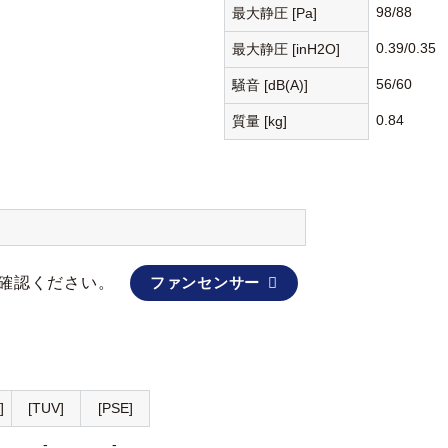
98/88
最大静圧 [Pa]
0.39/0.35
最大静圧 [inH2O]
56/60
騒音 [dB(A)]
0.84
質量 [kg]
確認ください。
ファンセンサー
]
[TUV]
[PSE]
-
-