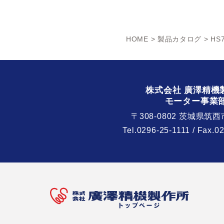
HOME
>
製品カタログ
> HS
株式会社 廣澤精機
モーター事業
〒308-0802 茨城県筑西
Tel.
0296-25-1111
/ Fax.0