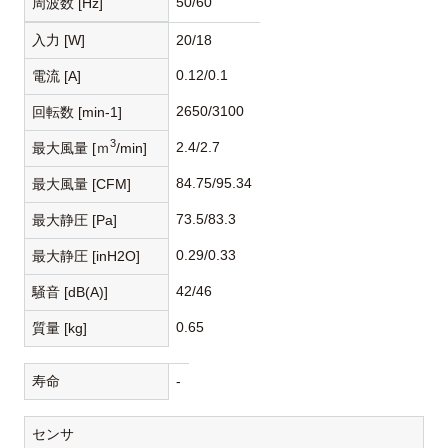
50/60
周波数 [Hz]
入力 [W]
20/18
0.12/0.1
電流 [A]
2650/3100
回転数 [min-1]
3
2.4/2.7
最大風量 [ｍ
/min]
84.75/95.34
最大風量 [CFM]
73.5/83.3
最大静圧 [Pa]
0.29/0.33
最大静圧 [inH2O]
42/46
騒音 [dB(A)]
0.65
質量 [kg]
寿命
-
センサ