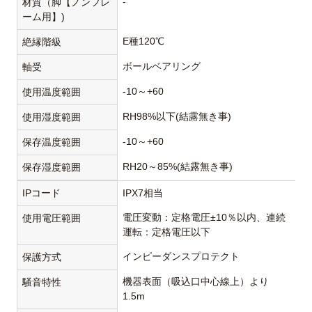
-
材質（脚【ノンフレ
ーム用】)
E種120℃
絶縁階級
ボールベアリング
軸受
-10～+60
使用温度範囲
RH98%以下(結露無き事)
使用湿度範囲
-10～+60
保存温度範囲
RH20～85%(結露無き事)
保存湿度範囲
IPコード
IPX7相当
電圧変動：定格電圧±10％以内、連続
使用電圧範囲
運転：定格電圧以下
インピーダンスプロテクト
保護方式
機器表面（吸込口中心線上）より
騒音特性
1.5m