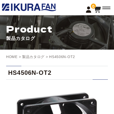
t
0
o
g
g
l
Product
e
n
a
製品カタログ
v
i
g
a
t
HOME
>
製品カタログ
> HS4506N-OT2
i
o
n
HS4506N-OT2