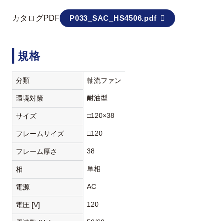
カタログPDF
P033_SAC_HS4506.pdf
規格
分類
軸流ファン
耐油型
環境対策
□120×38
サイズ
□120
フレームサイズ
38
フレーム厚さ
単相
相
AC
電源
120
電圧 [V]