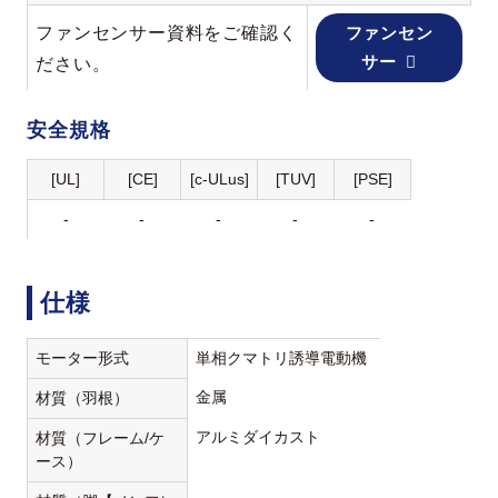
ファンセンサー資料をご確認く
ファンセン
サー
ださい。
安全規格
[UL]
[CE]
[c-ULus]
[TUV]
[PSE]
-
-
-
-
-
仕様
モーター形式
単相クマトリ誘導電動機
金属
材質（羽根）
アルミダイカスト
材質（フレーム/ケ
ース）