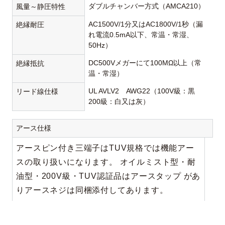
ダブルチャンバー方式（AMCA210）
風量～静圧特性
AC1500V/1分又はAC1800V/1秒（漏
絶縁耐圧
れ電流0.5mA以下、常温・常湿、
50Hz）
DC500Vメガーにて100MΩ以上（常
絶縁抵抗
温・常湿）
UL AVLV2 AWG22（100V級：黒
リード線仕様
200級：白又は灰）
アース仕様
アースピン付き三端子はTUV規格では機能アー
スの取り扱いになります。 オイルミスト型・耐
油型・200V級・TUV認証品はアースタップ があ
りアースネジは同梱添付してあります。