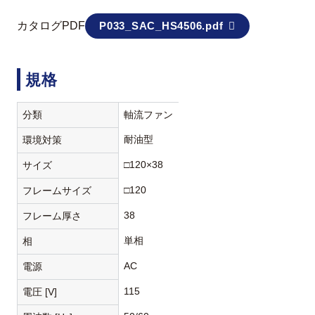
カタログPDF
P033_SAC_HS4506.pdf
規格
分類
軸流ファン
耐油型
環境対策
□120×38
サイズ
□120
フレームサイズ
38
フレーム厚さ
単相
相
AC
電源
115
電圧 [V]