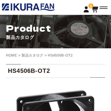
t
0
o
g
g
l
Product
e
n
a
製品カタログ
v
i
g
a
t
HOME
>
製品カタログ
> HS4506B-OT2
i
o
n
HS4506B-OT2