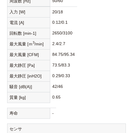
50/60
周波数 [Hz]
入力 [W]
20/18
0.12/0.1
電流 [A]
2650/3100
回転数 [min-1]
3
2.4/2.7
最大風量 [ｍ
/min]
84.75/95.34
最大風量 [CFM]
73.5/83.3
最大静圧 [Pa]
0.29/0.33
最大静圧 [inH2O]
42/46
騒音 [dB(A)]
0.65
質量 [kg]
寿命
-
センサ