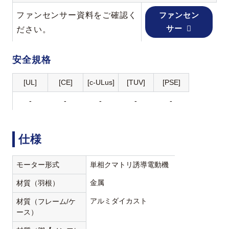
ファンセンサー資料をご確認く
ファンセン
サー
ださい。
安全規格
[UL]
[CE]
[c-ULus]
[TUV]
[PSE]
-
-
-
-
-
仕様
モーター形式
単相クマトリ誘導電動機
金属
材質（羽根）
アルミダイカスト
材質（フレーム/ケ
ース）