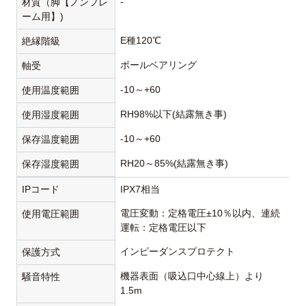
-
材質（脚【ノンフレ
ーム用】)
E種120℃
絶縁階級
ボールベアリング
軸受
-10～+60
使用温度範囲
RH98%以下(結露無き事)
使用湿度範囲
-10～+60
保存温度範囲
RH20～85%(結露無き事)
保存湿度範囲
IPコード
IPX7相当
電圧変動：定格電圧±10％以内、連続
使用電圧範囲
運転：定格電圧以下
インピーダンスプロテクト
保護方式
機器表面（吸込口中心線上）より
騒音特性
1.5m