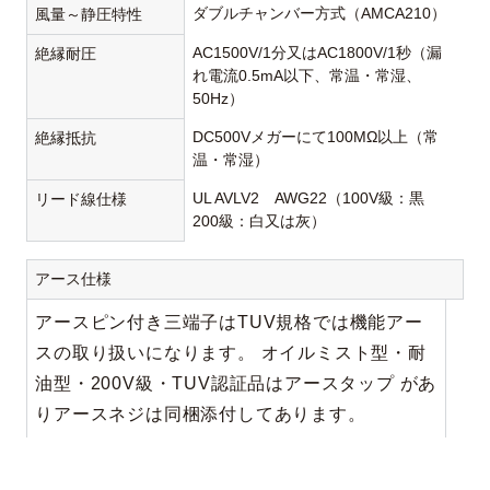
ダブルチャンバー方式（AMCA210）
風量～静圧特性
AC1500V/1分又はAC1800V/1秒（漏
絶縁耐圧
れ電流0.5mA以下、常温・常湿、
50Hz）
DC500Vメガーにて100MΩ以上（常
絶縁抵抗
温・常湿）
UL AVLV2 AWG22（100V級：黒
リード線仕様
200級：白又は灰）
アース仕様
アースピン付き三端子はTUV規格では機能アー
スの取り扱いになります。 オイルミスト型・耐
油型・200V級・TUV認証品はアースタップ があ
りアースネジは同梱添付してあります。