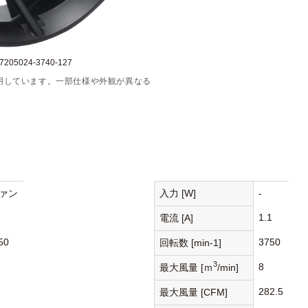
05024-3740-127
用しています。一部仕様や外観が異なる
ァン
入力 [W]
-
1.1
電流 [A]
50
3750
回転数 [min-1]
3
8
最大風量 [ｍ
/min]
282.5
最大風量 [CFM]