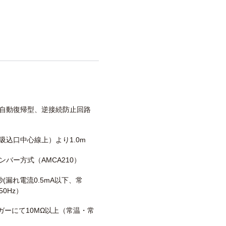
自動復帰型、逆接続防止回路
吸込口中心線上）より1.0m
ンバー方式（AMCA210）
/1秒(漏れ電流0.5mA以下、常
0Hz）
メガーにて10MΩ以上（常温・常