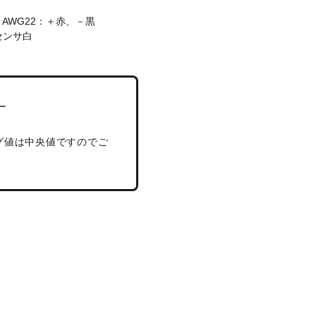
V2 AWG22：＋赤、－黒
センサ白
ー
グ値は中央値ですのでご