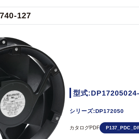
740-127
型式:DP17205024-
シリーズ:DP172050
カタログPDF
P137_PDC_DP