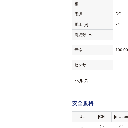
-
相
DC
電源
24
電圧 [V]
-
周波数 [Hz]
寿命
100,0
センサ
パルス
安全規格
[UL]
[CE]
[c-ULus
-
◯
◯