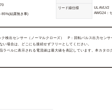
70
UL AVL
リード線仕様
AWG24：
～85%(結露無き事)
ック検出センサー（ノーマルクローズ） P：回転パルス出力センサ
ない場合は、どこにも接続せずフリーとしてください。
品ラベルに表示される電流値は最大値を表記しています。本カタロ