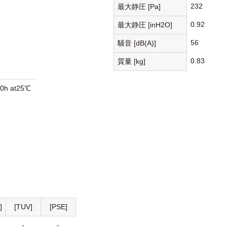
232
最大静圧 [Pa]
0.92
最大静圧 [inH2O]
56
騒音 [dB(A)]
0.83
質量 [kg]
00h at25℃
]
[TUV]
[PSE]
-
-