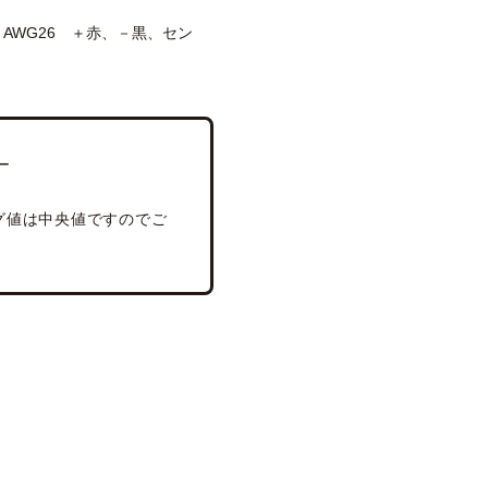
V2 AWG26 ＋赤、－黒、セン
ー
グ値は中央値ですのでご