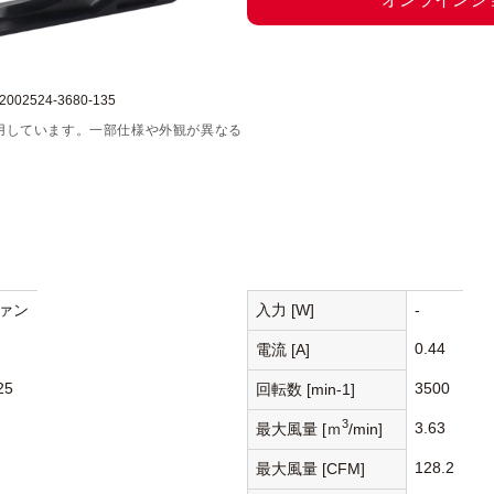
02524-3680-135
用しています。一部仕様や外観が異なる
ァン
入力 [W]
-
0.44
電流 [A]
25
3500
回転数 [min-1]
3
3.63
最大風量 [ｍ
/min]
128.2
最大風量 [CFM]