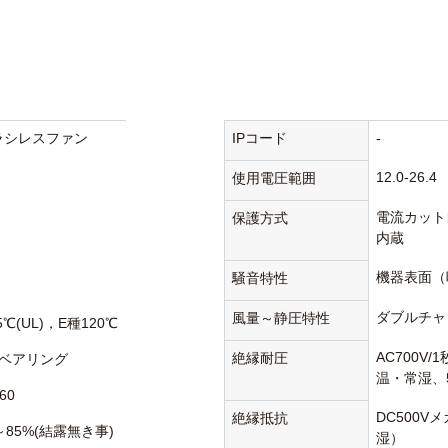
ラシレスファン
IPコード
-
12.0-26.4
使用電圧範囲
電流カット
保護方式
内蔵
機器表面（
騒音特性
ダブルチャ
風量～静圧特性
5℃(UL)，E種120℃
AC700V
絶縁耐圧
ベアリング
温・常湿、5
60
DC500V
絶縁抵抗
～85%(結露無き事)
湿）