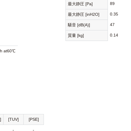
89
最大静圧 [Pa]
0.35
最大静圧 [inH2O]
47
騒音 [dB(A)]
0.14
質量 [kg]
0h at60℃
]
[TUV]
[PSE]
-
-