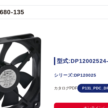
680-135
型式:DP12002524-
シリーズ:DP120025
カタログPDF
P131_PDC_DP
オンラインシ