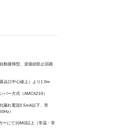
自動復帰型、逆接続防止回路
吸込口中心線上）より1.0m
ンバー方式（AMCA210）
/1秒(漏れ電流0.5mA以下、常
0Hz）
メガーにて10MΩ以上（常温・常