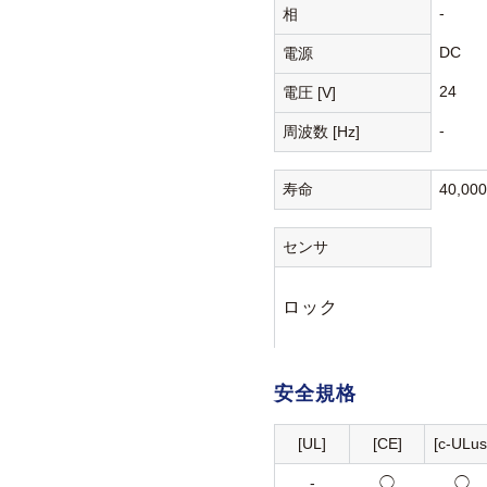
-
相
DC
電源
24
電圧 [V]
-
周波数 [Hz]
寿命
40,00
センサ
ロック
安全規格
[UL]
[CE]
[c-ULus
-
◯
◯