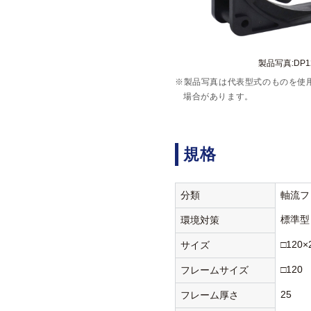
製品写真:DP120
※製品写真は代表型式のものを使
場合があります。
規格
分類
軸流フ
標準型
環境対策
□120×
サイズ
□120
フレームサイズ
25
フレーム厚さ