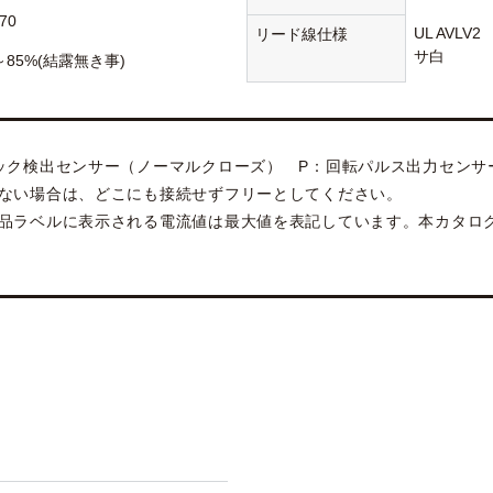
70
UL AVL
リード線仕様
サ白
～85%(結露無き事)
ック検出センサー（ノーマルクローズ） P：回転パルス出力センサ
ない場合は、どこにも接続せずフリーとしてください。
品ラベルに表示される電流値は最大値を表記しています。本カタロ