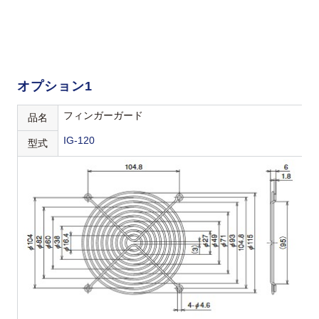
オプション1
フィンガーガード
品名
IG-120
型式