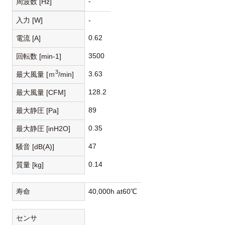
-
周波数 [Hz]
入力 [W]
-
0.62
電流 [A]
3500
回転数 [min-1]
3
3.63
最大風量 [ｍ
/min]
128.2
最大風量 [CFM]
89
最大静圧 [Pa]
0.35
最大静圧 [inH2O]
47
騒音 [dB(A)]
0.14
質量 [kg]
寿命
40,000h at60℃
センサ