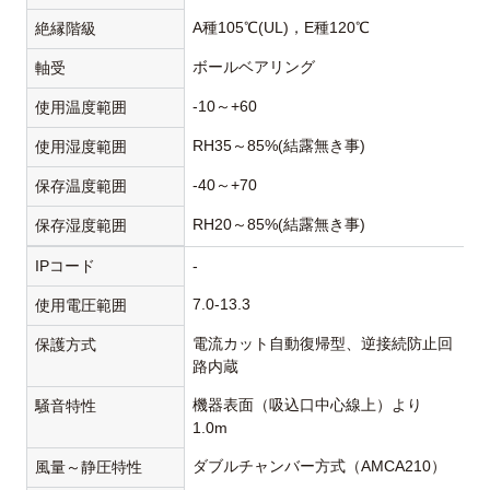
A種105℃(UL)，E種120℃
絶縁階級
ボールベアリング
軸受
-10～+60
使用温度範囲
RH35～85%(結露無き事)
使用湿度範囲
-40～+70
保存温度範囲
RH20～85%(結露無き事)
保存湿度範囲
IPコード
-
7.0-13.3
使用電圧範囲
電流カット自動復帰型、逆接続防止回
保護方式
路内蔵
機器表面（吸込口中心線上）より
騒音特性
1.0m
ダブルチャンバー方式（AMCA210）
風量～静圧特性