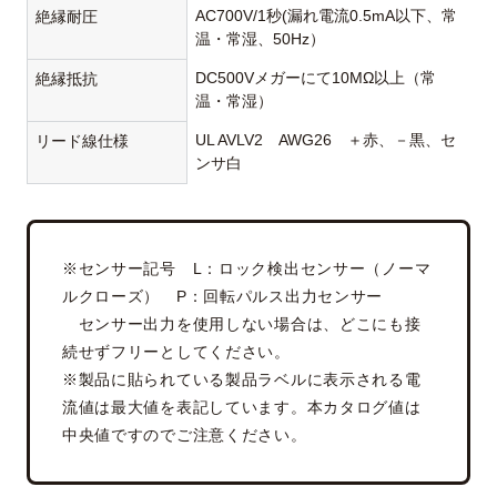
AC700V/1秒(漏れ電流0.5mA以下、常
絶縁耐圧
温・常湿、50Hz）
DC500Vメガーにて10MΩ以上（常
絶縁抵抗
温・常湿）
UL AVLV2 AWG26 ＋赤、－黒、セ
リード線仕様
ンサ白
※センサー記号 L：ロック検出センサー（ノーマ
ルクローズ） P：回転パルス出力センサー
センサー出力を使用しない場合は、どこにも接
続せずフリーとしてください。
※製品に貼られている製品ラベルに表示される電
流値は最大値を表記しています。本カタログ値は
中央値ですのでご注意ください。