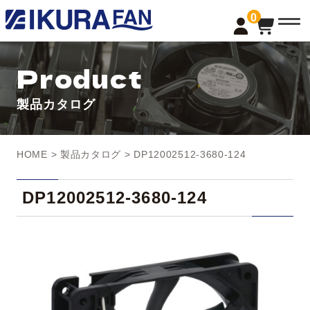
t
0
o
g
g
l
Product
e
n
a
製品カタログ
v
i
g
a
t
HOME
>
製品カタログ
> DP12002512-3680-124
i
o
n
DP12002512-3680-124