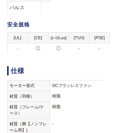
パルス
安全規格
[UL]
[CE]
[c-ULus]
[TUV]
[PSE]
-
◯
◯
-
-
仕様
モーター形式
DCブラシレスファン
樹脂
材質（羽根）
樹脂
材質（フレーム/ケ
ース）
-
材質（脚【ノンフレ
ーム用】)