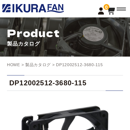
t
0
o
g
g
l
Product
e
n
a
製品カタログ
v
i
g
a
t
HOME
>
製品カタログ
> DP12002512-3680-115
i
o
n
DP12002512-3680-115