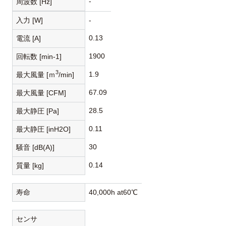
-
周波数 [Hz]
入力 [W]
-
0.13
電流 [A]
1900
回転数 [min-1]
3
1.9
最大風量 [ｍ
/min]
67.09
最大風量 [CFM]
28.5
最大静圧 [Pa]
0.11
最大静圧 [inH2O]
30
騒音 [dB(A)]
0.14
質量 [kg]
寿命
40,000h at60℃
センサ