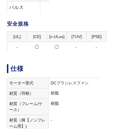
パルス
安全規格
[UL]
[CE]
[c-ULus]
[TUV]
[PSE]
-
◯
◯
-
-
仕様
モーター形式
DCブラシレスファン
樹脂
材質（羽根）
樹脂
材質（フレーム/ケ
ース）
-
材質（脚【ノンフレ
ーム用】)