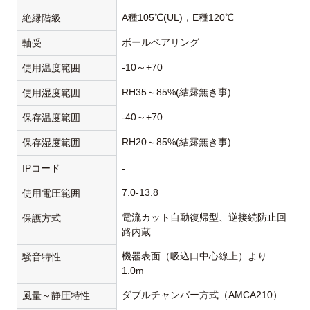
A種105℃(UL)，E種120℃
絶縁階級
ボールベアリング
軸受
-10～+70
使用温度範囲
RH35～85%(結露無き事)
使用湿度範囲
-40～+70
保存温度範囲
RH20～85%(結露無き事)
保存湿度範囲
IPコード
-
7.0-13.8
使用電圧範囲
電流カット自動復帰型、逆接続防止回
保護方式
路内蔵
機器表面（吸込口中心線上）より
騒音特性
1.0m
ダブルチャンバー方式（AMCA210）
風量～静圧特性