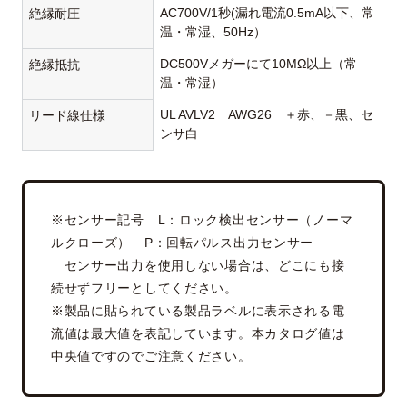
AC700V/1秒(漏れ電流0.5mA以下、常
絶縁耐圧
温・常湿、50Hz）
DC500Vメガーにて10MΩ以上（常
絶縁抵抗
温・常湿）
UL AVLV2 AWG26 ＋赤、－黒、セ
リード線仕様
ンサ白
※センサー記号 L：ロック検出センサー（ノーマ
ルクローズ） P：回転パルス出力センサー
センサー出力を使用しない場合は、どこにも接
続せずフリーとしてください。
※製品に貼られている製品ラベルに表示される電
流値は最大値を表記しています。本カタログ値は
中央値ですのでご注意ください。