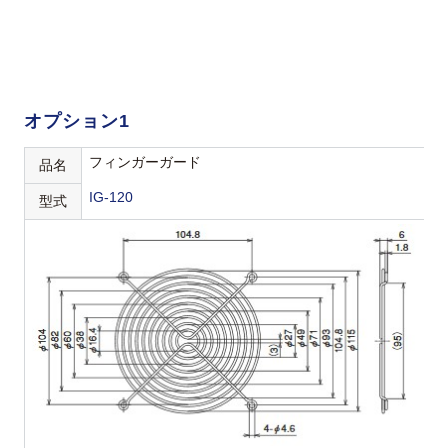
オプション1
フィンガーガード
品名
IG-120
型式