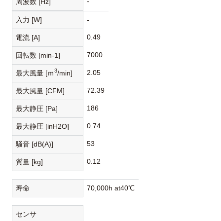
-
周波数 [Hz]
入力 [W]
-
0.49
電流 [A]
7000
回転数 [min-1]
3
2.05
最大風量 [ｍ
/min]
72.39
最大風量 [CFM]
186
最大静圧 [Pa]
0.74
最大静圧 [inH2O]
53
騒音 [dB(A)]
0.12
質量 [kg]
寿命
70,000h at40℃
センサ