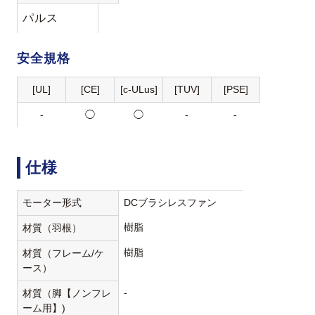
パルス
安全規格
[UL]
[CE]
[c-ULus]
[TUV]
[PSE]
-
◯
◯
-
-
仕様
モーター形式
DCブラシレスファン
樹脂
材質（羽根）
樹脂
材質（フレーム/ケ
ース）
-
材質（脚【ノンフレ
ーム用】)