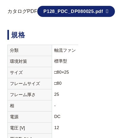
カタログPDF
P128_PDC_DP080025.pdf
規格
分類
軸流ファン
標準型
環境対策
□80×25
サイズ
□80
フレームサイズ
25
フレーム厚さ
-
相
DC
電源
12
電圧 [V]