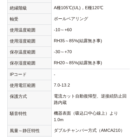
A種105℃(UL)，E種120℃
絶縁階級
ボールベアリング
軸受
-10～+60
使用温度範囲
RH35～85%(結露無き事)
使用湿度範囲
-30～+70
保存温度範囲
RH20～85%(結露無き事)
保存湿度範囲
IPコード
-
7.0-13.2
使用電圧範囲
電流カット自動復帰型、逆接続防止回
保護方式
路内蔵
機器表面（吸込口中心線上）より
騒音特性
1.0m
ダブルチャンバー方式（AMCA210）
風量～静圧特性