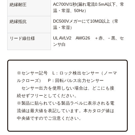
AC700V/1秒(漏れ電流0.5mA以下、常
絶縁耐圧
温・常湿、50Hz）
DC500Vメガーにて10MΩ以上（常
絶縁抵抗
温・常湿）
UL AVLV2 AWG26 ＋赤、－黒、セ
リード線仕様
ンサ白
※センサー記号 L：ロック検出センサー（ノーマ
ルクローズ） P：回転パルス出力センサー
センサー出力を使用しない場合は、どこにも接
続せずフリーとしてください。
※製品に貼られている製品ラベルに表示される電
流値は最大値を表記しています。本カタログ値は
中央値ですのでご注意ください。