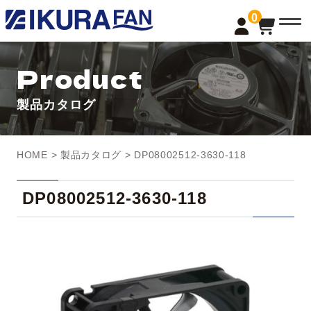
t
0
o
g
g
l
Product
e
n
a
製品カタログ
v
i
g
a
t
HOME
>
製品カタログ
> DP08002512-3630-118
i
o
n
DP08002512-3630-118