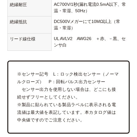
AC700V/1秒(漏れ電流0.5mA以下、常
絶縁耐圧
温・常湿、50Hz）
DC500Vメガーにて10MΩ以上（常
絶縁抵抗
温・常湿）
UL AVLV2 AWG26 ＋赤、－黒、セ
リード線仕様
ンサ白
※センサー記号 L：ロック検出センサー（ノーマ
ルクローズ） P：回転パルス出力センサー
センサー出力を使用しない場合は、どこにも接
続せずフリーとしてください。
※製品に貼られている製品ラベルに表示される電
流値は最大値を表記しています。本カタログ値は
中央値ですのでご注意ください。