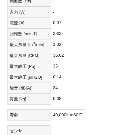
-
周波数 [Hz]
入力 [W]
-
0.07
電流 [A]
3300
回転数 [min-1]
3
1.02
最大風量 [ｍ
/min]
36.02
最大風量 [CFM]
35
最大静圧 [Pa]
0.14
最大静圧 [inH2O]
34
騒音 [dB(A)]
0.08
質量 [kg]
寿命
40,000h at60℃
センサ