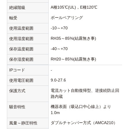
A種105℃(UL)，E種120℃
絶縁階級
ボールベアリング
軸受
-10～+70
使用温度範囲
RH35～85%(結露無き事)
使用湿度範囲
-40～+70
保存温度範囲
RH20～85%(結露無き事)
保存湿度範囲
IPコード
-
9.0-27.6
使用電圧範囲
電流カット自動復帰型、逆接続防止回
保護方式
路内蔵
機器表面（吸込口中心線上）より
騒音特性
1.0m
ダブルチャンバー方式（AMCA210）
風量～静圧特性