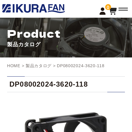
t
0
o
g
g
l
Product
e
n
a
製品カタログ
v
i
g
a
t
HOME
>
製品カタログ
> DP08002024-3620-118
i
o
n
DP08002024-3620-118