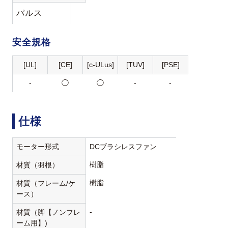
パルス
安全規格
[UL]
[CE]
[c-ULus]
[TUV]
[PSE]
-
◯
◯
-
-
仕様
モーター形式
DCブラシレスファン
樹脂
材質（羽根）
樹脂
材質（フレーム/ケ
ース）
-
材質（脚【ノンフレ
ーム用】)