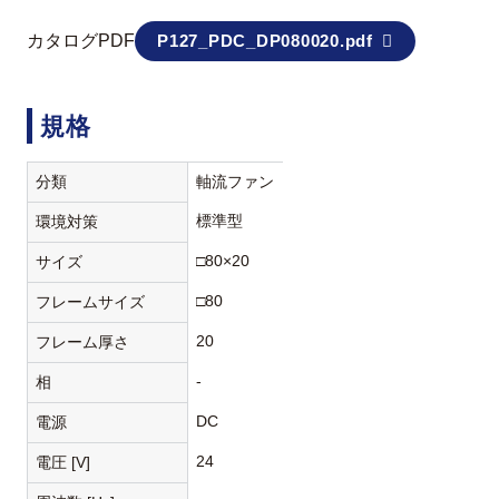
カタログPDF
P127_PDC_DP080020.pdf
規格
分類
軸流ファン
標準型
環境対策
□80×20
サイズ
□80
フレームサイズ
20
フレーム厚さ
-
相
DC
電源
24
電圧 [V]