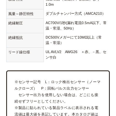
1.0m
ダブルチャンバー方式（AMCA210）
風量～静圧特性
AC700V/1秒(漏れ電流0.5mA以下、常
絶縁耐圧
温・常湿、50Hz）
DC500Vメガーにて10MΩ以上（常
絶縁抵抗
温・常湿）
UL AVLV2 AWG26 ＋赤、－黒、セ
リード線仕様
ンサ白
※センサー記号 L：ロック検出センサー（ノーマ
ルクローズ） P：回転パルス出力センサー
センサー出力を使用しない場合は、どこにも接
続せずフリーとしてください。
※製品に貼られている製品ラベルに表示される電
流値は最大値を表記しています。本カタログ値は