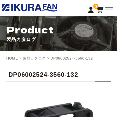
t
0
o
g
g
l
Product
e
n
a
製品カタログ
v
i
g
a
t
HOME
>
製品カタログ
> DP06002524-3560-132
i
o
n
DP06002524-3560-132