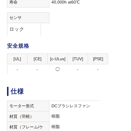
寿命
40,000h at60℃
センサ
ロック
安全規格
[UL]
[CE]
[c-ULus]
[TUV]
[PSE]
-
-
◯
-
-
仕様
モーター形式
DCブラシレスファン
樹脂
材質（羽根）
樹脂
材質（フレーム/ケ