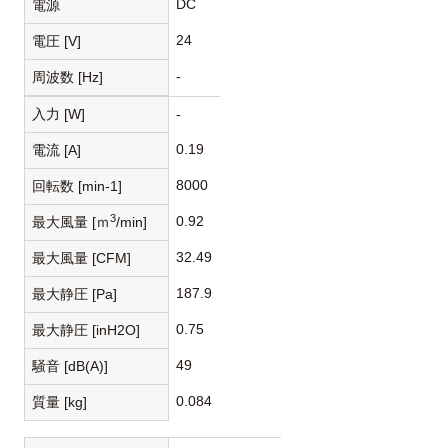
DC
電源
24
電圧 [V]
-
周波数 [Hz]
入力 [W]
-
0.19
電流 [A]
8000
回転数 [min-1]
3
0.92
最大風量 [ｍ
/min]
32.49
最大風量 [CFM]
187.9
最大静圧 [Pa]
0.75
最大静圧 [inH2O]
49
騒音 [dB(A)]
0.084
質量 [kg]