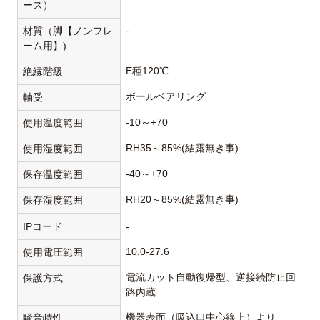
ース）
-
材質（脚【ノンフレ
ーム用】)
E種120℃
絶縁階級
ボールベアリング
軸受
-10～+70
使用温度範囲
RH35～85%(結露無き事)
使用湿度範囲
-40～+70
保存温度範囲
RH20～85%(結露無き事)
保存湿度範囲
IPコード
-
10.0-27.6
使用電圧範囲
電流カット自動復帰型、逆接続防止回
保護方式
路内蔵
機器表面（吸込口中心線上）より
騒音特性