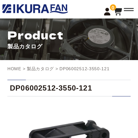
t
0
o
g
g
l
Product
e
n
a
製品カタログ
v
i
g
a
t
HOME
>
製品カタログ
> DP06002512-3550-121
i
o
n
DP06002512-3550-121