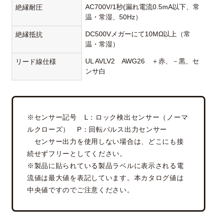
AC700V/1秒(漏れ電流0.5mA以下、常
絶縁耐圧
温・常湿、50Hz）
DC500Vメガーにて10MΩ以上（常
絶縁抵抗
温・常湿）
UL AVLV2 AWG26 ＋赤、－黒、セ
リード線仕様
ンサ白
※センサー記号 L：ロック検出センサー（ノーマ
ルクローズ） P：回転パルス出力センサー
センサー出力を使用しない場合は、どこにも接
続せずフリーとしてください。
※製品に貼られている製品ラベルに表示される電
流値は最大値を表記しています。本カタログ値は
中央値ですのでご注意ください。