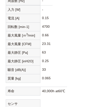
-
周波数 [Hz]
入力 [W]
-
0.15
電流 [A]
4700
回転数 [min-1]
3
0.66
最大風量 [ｍ
/min]
23.31
最大風量 [CFM]
63
最大静圧 [Pa]
0.25
最大静圧 [inH2O]
33
騒音 [dB(A)]
0.065
質量 [kg]
寿命
40,000h at60℃
センサ