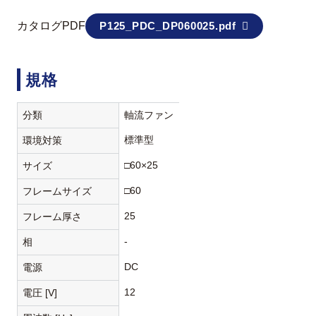
カタログPDF
P125_PDC_DP060025.pdf
規格
分類
軸流ファン
標準型
環境対策
□60×25
サイズ
□60
フレームサイズ
25
フレーム厚さ
-
相
DC
電源
12
電圧 [V]