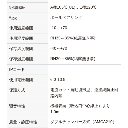
A種105℃(UL)，E種120℃
絶縁階級
ボールベアリング
軸受
-10～+70
使用温度範囲
RH35～85%(結露無き事)
使用湿度範囲
-40～+70
保存温度範囲
RH20～85%(結露無き事)
保存湿度範囲
IPコード
-
6.0-13.8
使用電圧範囲
電流カット自動復帰型、逆接続防止回
保護方式
路内蔵
機器表面（吸込口中心線上）より
騒音特性
1.0m
ダブルチャンバー方式（AMCA210）
風量～静圧特性