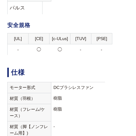
パルス
安全規格
[UL]
[CE]
[c-ULus]
[TUV]
[PSE]
-
◯
◯
-
-
仕様
モーター形式
DCブラシレスファン
樹脂
材質（羽根）
樹脂
材質（フレーム/ケ
ース）
-
材質（脚【ノンフレ
ーム用】)