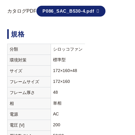
カタログPDF
P086_SAC_B530-4.pdf
規格
分類
シロッコファン
標準型
環境対策
172×160×48
サイズ
172×160
フレームサイズ
48
フレーム厚さ
単相
相
AC
電源
200
電圧 [V]