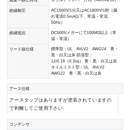
風量～静圧特性
AC1500V/1分又はAC1800V/1秒（漏
絶縁耐圧
れ電流0.5mA以下、常温・常湿、
50Hz）
DC500Vメガーにて100MΩ以上（常
絶縁抵抗
温・常湿）
標準型：UL AVLV2 AWG24 青・
リード線仕様
黒・白又は灰 防湿型：
12/0.18（0.3sq） 青・黒・白又は灰
オイルミスト型：UL AVLV2
AWG22 青・黒・白又は灰
アース仕様
アースタップはありますが塗装されていますの
で剥離してご使用下さい
コンデンサ