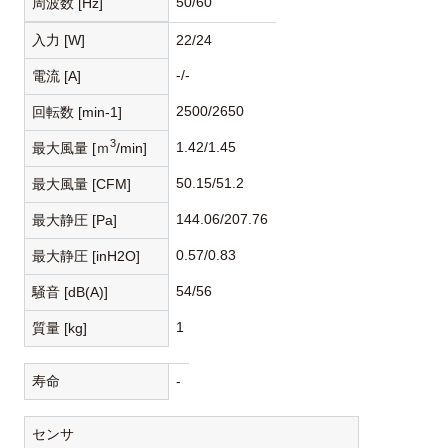
50/60
周波数 [Hz]
入力 [W]
22/24
-/-
電流 [A]
2500/2650
回転数 [min-1]
3
1.42/1.45
最大風量 [ｍ
/min]
50.15/51.2
最大風量 [CFM]
144.06/207.76
最大静圧 [Pa]
0.57/0.83
最大静圧 [inH2O]
54/56
騒音 [dB(A)]
1
質量 [kg]
寿命
-
センサ