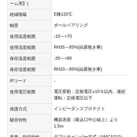
ーム用】)
E種120℃
絶縁階級
ボールベアリング
軸受
-10～+70
使用温度範囲
RH35～85%(結露無き事)
使用湿度範囲
-30～+80
保存温度範囲
RH20～85%(結露無き事)
保存湿度範囲
IPコード
-
電圧変動：定格電圧±10％以内、連続
使用電圧範囲
運転：定格電圧以下
インピーダンスプロテクト
保護方式
機器表面（吸込口中心線上）より
騒音特性
1.5m
ダブルチャンバー方式（AMCA210）