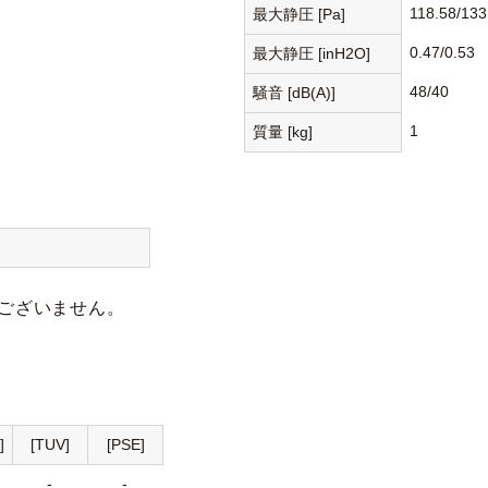
118.58/133
最大静圧 [Pa]
0.47/0.53
最大静圧 [inH2O]
48/40
騒音 [dB(A)]
1
質量 [kg]
ございません。
]
[TUV]
[PSE]
-
-