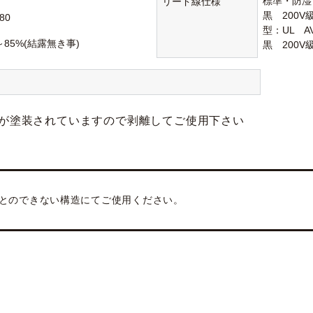
標準・防湿：1
リード線仕様
黒 200
80
型：UL A
～85%(結露無き事)
黒 200
が塗装されていますので剥離してご使用下さい
とのできない構造にてご使用ください。