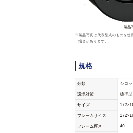
製品写
※製品写真は代表型式のものを使
場合があります。
規格
分類
シロッ
標準型
環境対策
172×1
サイズ
172×1
フレームサイズ
40
フレーム厚さ