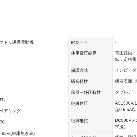
マトリ誘導電動機
IPコード
-
電圧変動：
使用電圧範囲
転：定格電
インピーダ
保護方式
機器表面（
騒音特性
ダブルチャ
風量～静圧特性
0℃
AC1500V
絶縁耐圧
流0.5mA
ベアリング
DC500V
絶縁抵抗
70
常湿）
～85%(結露無き事)