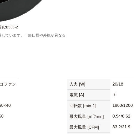
真:B535-2
用しています。一部仕様や外観が異なる
コファン
入力 [W]
20/18
-/-
電流 [A]
60×40
1800/1200
回転数 [min-1]
3
60
0.94/0.62
最大風量 [ｍ
/min]
33.2/21.9
最大風量 [CFM]