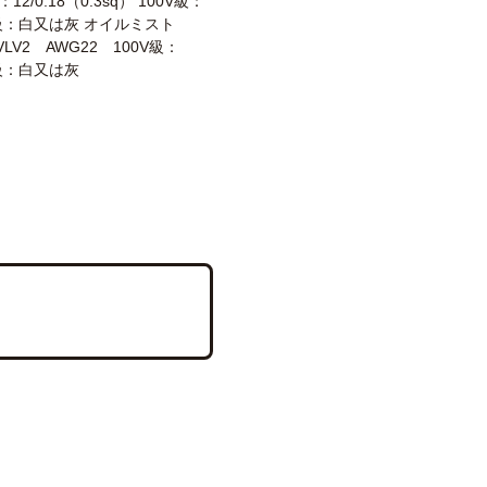
2/0.18（0.3sq） 100V級：
V級：白又は灰 オイルミスト
VLV2 AWG22 100V級：
V級：白又は灰