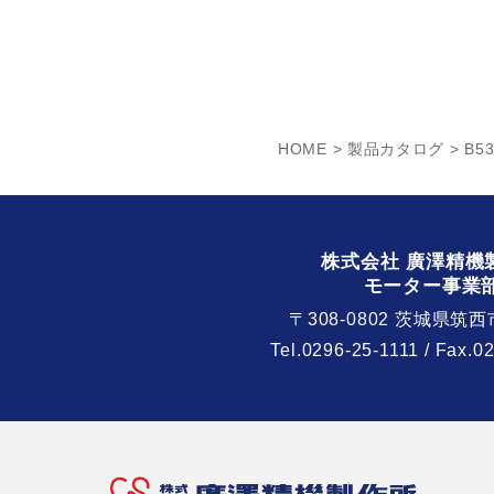
HOME
>
製品カタログ
> B53
株式会社 廣澤精機
モーター事業
〒308-0802 茨城県筑西
Tel.
0296-25-1111
/ Fax.0