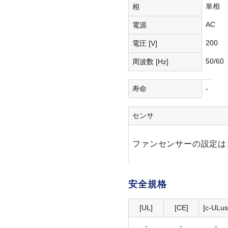
単相
相
AC
電源
200
電圧 [V]
50/60
周波数 [Hz]
寿命
-
センサ
ファンセンサーの設定は
安全規格
[UL]
[CE]
[c-ULus
-
-
-