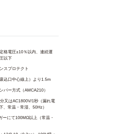
定格電圧±10％以内、連続運
圧以下
ンスプロテクト
吸込口中心線上）より1.5m
ンバー方式（AMCA210）
/1分又はAC1800V/1秒（漏れ電
以下、常温・常湿、50Hz）
メガーにて100MΩ以上（常温・