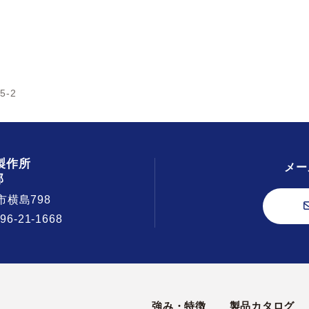
5-2
製作所
メー
部
市横島798
296-21-1668
強み・特徴
製品カタログ